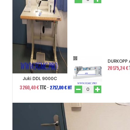
DURKOPP 
20 175,24 €
Juki DDL 9000C
3 260,40 €
TTC
-
2 717,00 € HT