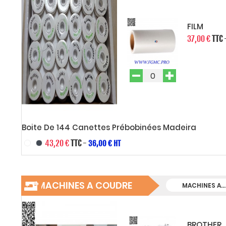
FILM
37,00 €
TTC
Boite De 144 Canettes Prébobinées Madeira
43,20 €
TTC
-
36,00 € HT
MACHINES A COUDRE
MACHINES A...
MACHINES A...
MACHINES A...
BROTHER