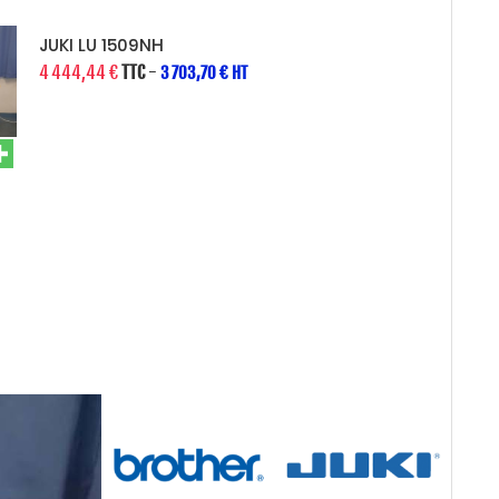
JUKI LU 1509NH
4 444,44 €
TTC
-
3 703,70 € HT
DURK
4 