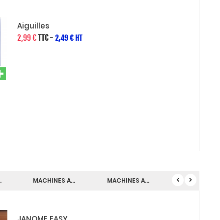
Aiguilles
2,99 €
TTC
-
2,49 € HT
Aigui
.
MACHINES A...
MACHINES A...
MACHINES A..
JANOME EASY