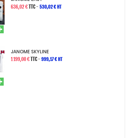
636,02 €
TTC
-
530,02 € HT
JANOME SKYLINE
1 199,00 €
TTC
-
999,17 € HT
JANOM
3 