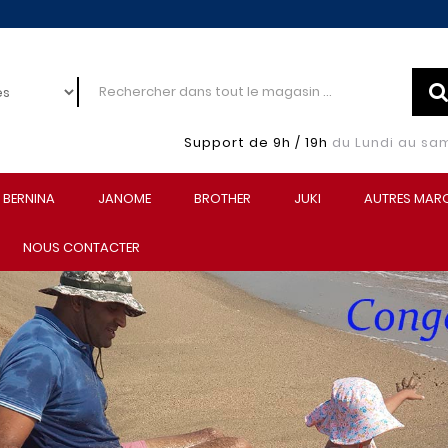
Support de 9h / 19h
du Lundi au sa
BERNINA
JANOME
BROTHER
JUKI
AUTRES MAR
NOUS CONTACTER