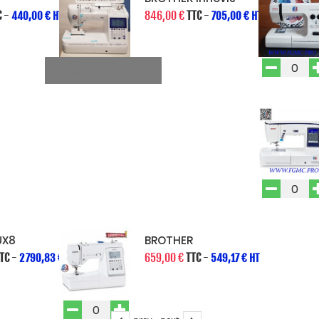
C
-
846,00 €
TTC
-
440,00 € HT
705,00 € HT
Rupture de stock
UX8
BROTHER
TC
-
659,00 €
TTC
-
2 790,83 € HT
549,17 € HT