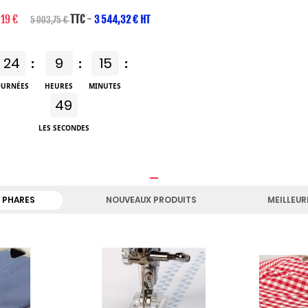
,19 €
TTC
-
3 544,32 € HT
5 003,75 €
24
9
15
:
:
:
OURNÉES
HEURES
MINUTES
47
LES SECONDES
 PHARES
NOUVEAUX PRODUITS
MEILLEUR