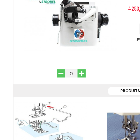
4 253
J
PRODUITS
me