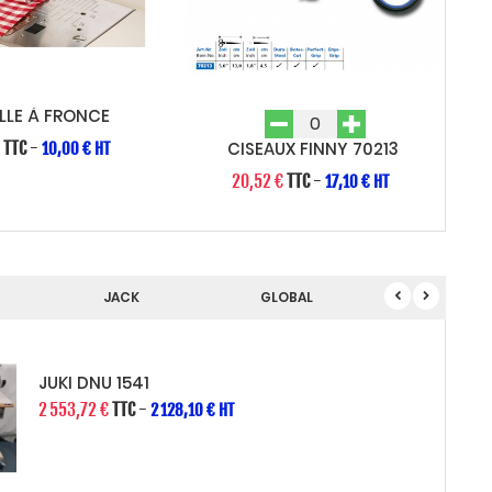
LLE À FRONCE
€
TTC
-
CISEAUX FINNY 70213
10,00 € HT
20,52 €
TTC
-
17,10 € HT
JACK
GLOBAL
GEMSY
JUKI DNU 1541
2 553,72 €
TTC
-
2 128,10 € HT