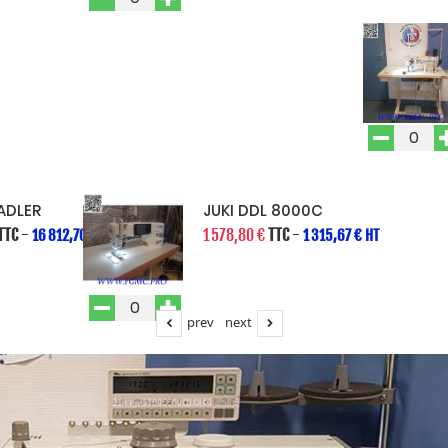
ADLER
JUKI DDL 8000C
TTC
-
1 578,80 €
TTC
-
16 812,70 € HT
1 315,67 € HT
prev
next