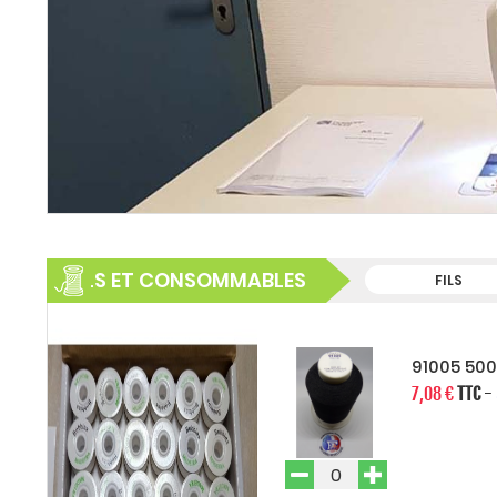
FILS ET CONSOMMABLES
FILS
91005 50
7,08 €
TTC
-