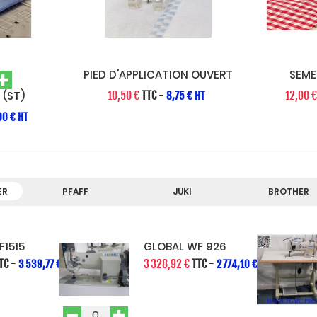
PIED D'APPLICATION OUVERT
SEME
 (ST)
10,50 €
TTC
-
12,00 
8,75 € HT
00 € HT
ER
PFAFF
JUKI
BROTHER
F1515
GLOBAL WF 926
TC
-
3 328,92 €
TTC
-
3 539,77 € HT
2 774,10 € HT