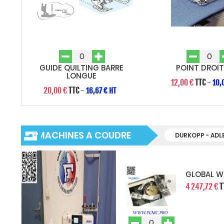
GUIDE QUILTING BARRE
POINT DROIT
LONGUE
12,00 €
TTC
-
10,
20,00 €
TTC
-
16,67 € HT
MACHINES A COUDRE
YAMATO
RIMOLDI
DURKOPP - ADL
GLOBAL W
4 247,72 €
T