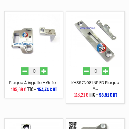
Plaque À Aiguille + Grife...
KH867N081 NP FD Plaque
À...
185,69 €
TTC
-
154,74 € HT
118,21 €
TTC
-
98,51 € HT