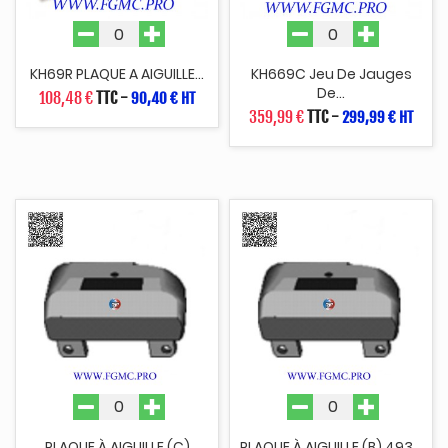
KH69R PLAQUE A AIGUILLE...
KH669C Jeu De Jauges
De...
108,48 €
TTC
-
90,40 € HT
359,99 €
TTC
-
299,99 € HT
PLAQUE À AIGUILLE (C)
PLAQUE À AIGUILLE (B) 493...