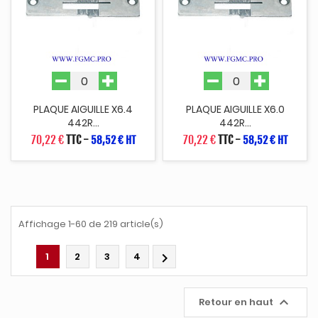
PLAQUE AIGUILLE X6.4
PLAQUE AIGUILLE X6.0
442R...
442R...
70,22 €
TTC
-
70,22 €
TTC
-
58,52 € HT
58,52 € HT
Affichage 1-60 de 219 article(s)
1
2
3
4


Retour en haut