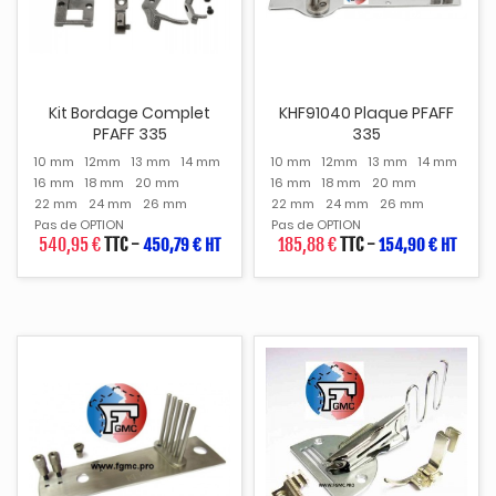
Kit Bordage Complet
KHF91040 Plaque PFAFF
PFAFF 335
335
10 mm
12mm
13 mm
14 mm
10 mm
12mm
13 mm
14 mm
16 mm
18 mm
20 mm
16 mm
18 mm
20 mm
22 mm
24 mm
26 mm
22 mm
24 mm
26 mm
Pas de OPTION
Pas de OPTION
540,95 €
TTC
-
185,88 €
TTC
-
450,79 € HT
154,90 € HT