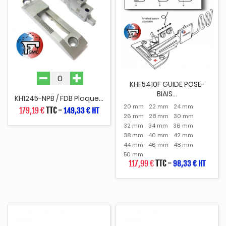
KHF5410F GUIDE POSE-
BIAIS...
KH1245-NPB / FDB Plaque...
20 mm
22 mm
24 mm
179,19 €
TTC
-
149,33 € HT
26 mm
28 mm
30 mm
32 mm
34 mm
36 mm
38 mm
40 mm
42 mm
44 mm
46 mm
48 mm
50 mm
117,99 €
TTC
-
98,33 € HT