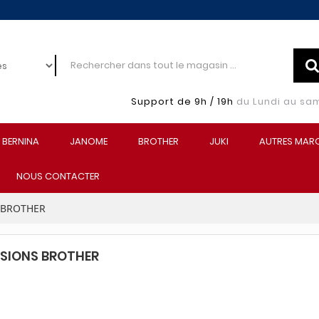
Support de 9h / 19h
du Lundi au sa
BERNINA
JANOME
BROTHER
JUKI
AUTRES MAR
NOUS CONTACTER
 BROTHER
SIONS BROTHER