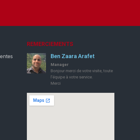
REMERCIEMENTS
Ben Zaara Arafet
ventes
Manager
Bonjour merci de votre visite, toute
l'équipe à votre service.
Merci