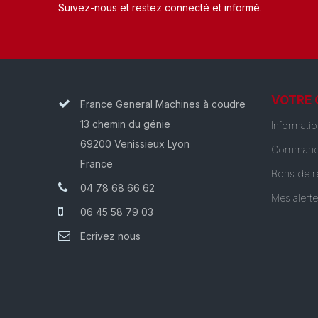
Suivez-nous et restez connecté et informé.​
VOTRE
France General Machines à coudre
13 chemin du génie
Informati
69200 Venissieux Lyon
Command
France
Bons de r
04 78 68 66 62
Mes alert
06 45 58 79 03
Ecrivez nous