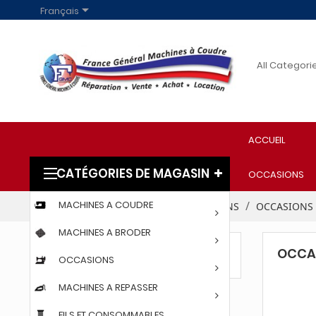

Français
ACCUEIL
CATÉGORIES DE MAGASIN
OCCASIONS
MACHINES A COUDRE
Accueil
PROFESSIONNELS
OCCASIONS
OCCASIONS
MACHINES A BRODER
OCCA
OCCASIONS BROTHER
OCCASIONS
MACHINES A REPASSER
FILS ET CONSOMMABLES