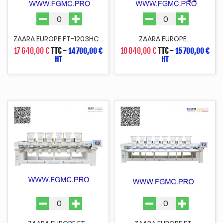
ZAARA EUROPE FT-1203HC...
ZAARA EUROPE...
17 640,00 €
TTC
-
18 840,00 €
TTC
-
14 700,00 €
15 700,00 €
HT
HT