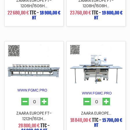
ZAARA EUROPE FT-
ZAARA EUROPE FT-
1206H/1506H...
1208H/1508H...
22 680,00 €
TTC
-
23 760,00 €
TTC
-
18 900,00 €
19 800,00 €
HT
HT
ZAARA EUROPE FT-
ZAARA EUROPE...
1212H/1512H...
18 840,00 €
TTC
-
15 700,00 €
HT
28 800,00 €
TTC
-