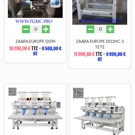
ZAARA EUROPE 1201H
ZAARA EUROPE 1202HC 2
TETE
10 200,00 €
TTC
-
8 500,00 €
HT
11 998,80 €
TTC
-
9 999,00 €
HT