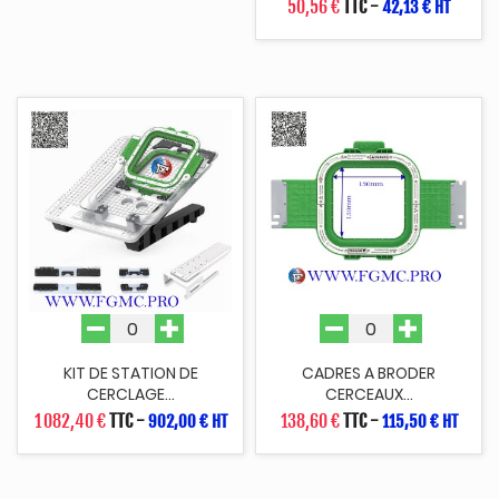
50,56 €
TTC
-
42,13 € HT
KIT DE STATION DE
CADRES A BRODER
CERCLAGE...
CERCEAUX...
1 082,40 €
TTC
-
138,60 €
TTC
-
902,00 € HT
115,50 € HT