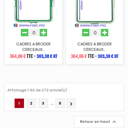
CADRES A BRODER
CADRES A BRODER
CERCEAUX...
CERCEAUX...
364,06 €
TTC
-
364,06 €
TTC
-
303,38 € HT
303,38 € HT
Affichage 1-60 de 273 article(s)
…
1
2
3
5


Retour en haut