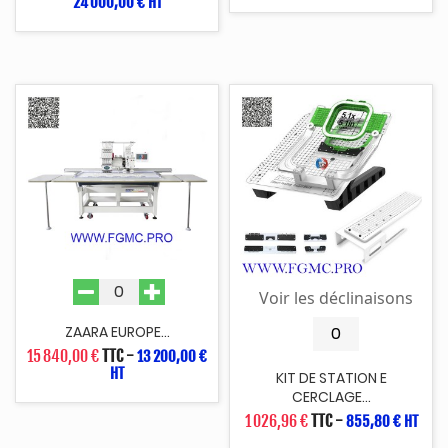
24 000,00 € HT
Voir les déclinaisons
ZAARA EUROPE...
15 840,00 €
TTC
-
13 200,00 €
HT
KIT DE STATION E
CERCLAGE...
1 026,96 €
TTC
-
855,80 € HT