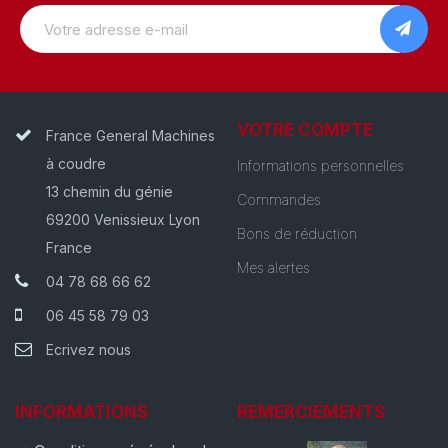
VOTRE COMPTE
France General Machines
à coudre
Informations personnelles
13 chemin du génie
Commandes
69200 Venissieux Lyon
Bons de réduction
France
Mes alertes
04 78 68 66 62
06 45 58 79 03
Ecrivez nous
INFORMATIONS
REMERCIEMENTS