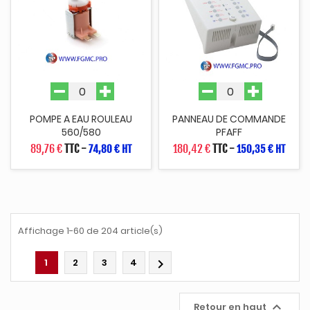
POMPE A EAU ROULEAU
PANNEAU DE COMMANDE
560/580
PFAFF
89,76 €
TTC
-
180,42 €
TTC
-
74,80 € HT
150,35 € HT
Affichage 1-60 de 204 article(s)
1
2
3
4


Retour en haut