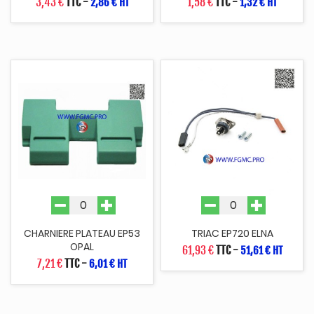
3,43 €
TTC
-
1,58 €
TTC
-
2,86 € HT
1,32 € HT
CHARNIERE PLATEAU EP53
TRIAC EP720 ELNA
OPAL
61,93 €
TTC
-
51,61 € HT
7,21 €
TTC
-
6,01 € HT