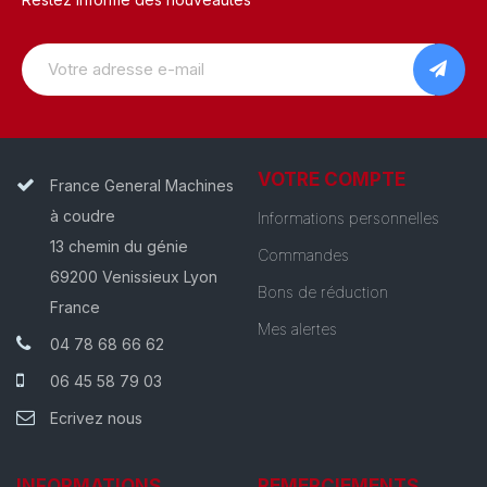
VOTRE COMPTE
France General Machines
à coudre
Informations personnelles
13 chemin du génie
Commandes
69200 Venissieux Lyon
Bons de réduction
France
Mes alertes
04 78 68 66 62
06 45 58 79 03
Ecrivez nous
INFORMATIONS
REMERCIEMENTS