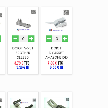
DOIGT ARRET
DOIGT
BROTHER
D\'ARRET
XL2230
AMAZONE 1015
3,79 €
TTC
-
7,86 €
TTC
-
3,16 € HT
6,55 € HT