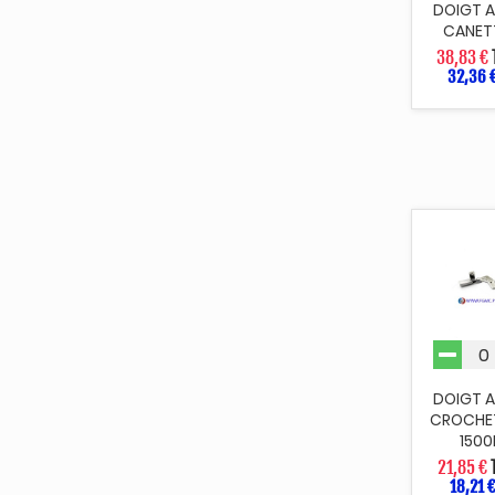
DOIGT 
CANETT
38,83 €
32,36 
DOIGT 
CROCHE
150
21,85 €
18,21 