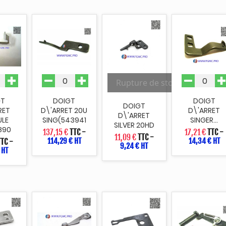
Rupture de stock
GT
DOIGT
DOIGT
DOIGT
RET
D\'ARRET 20U
D\'ARRET
D\'ARRET
ULE
SING(543941
SINGER...
SILVER 20HD
890
137,15 €
TTC
-
17,21 €
TTC
-
11,09 €
TTC
-
114,29 € HT
14,34 € HT
TTC
-
9,24 € HT
 HT