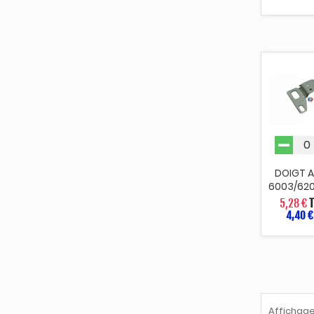
DOIGT 
6003/620
5,28 €
4,40 €
Affichage