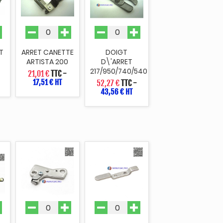
T
ARRET CANETTE
DOIGT
ARTISTA 200
D\'ARRET
217/950/740/540
21,01 €
TTC
-
17,51 € HT
52,27 €
TTC
-
43,56 € HT