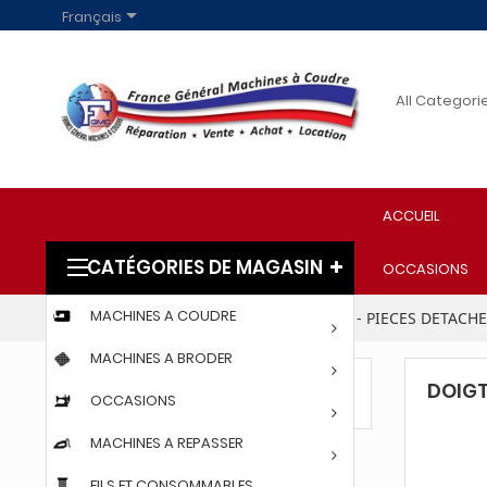

Français
ACCUEIL
CATÉGORIES DE MAGASIN
OCCASIONS
MACHINES A COUDRE
Accueil
PARTICULIERS
ACCESSOIRES - PIECES DETACH
MACHINES A BRODER
DOIGT
DOIGT D'ARRET
OCCASIONS
MACHINES A REPASSER
FILS ET CONSOMMABLES