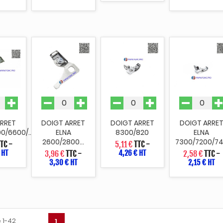
ARRET
DOIGT ARRET
DOIGT ARRET
DOIGT ARRE
0/6600/...
ELNA
8300/820
ELNA
2600/2800...
7300/7200/7
TTC
-
5,11 €
TTC
-
 HT
4,26 € HT
3,96 €
TTC
-
2,58 €
TTC
-
3,30 € HT
2,15 € HT
 1-42
1