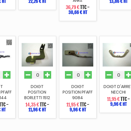
ANKE
€ HT
22,26 € HT
13,86 € HT
36,79 €
TTC
-
30,66 € HT
GT
DOIGT
DOIGT
DOIGT D'ARRE
 PFAFF
POSITION
POSITION PFAFF
NECCHI
2144
BORLETTI 1512
9084
11,95 €
TTC
-
9,96 € HT
TTC
-
14,35 €
TTC
-
11,95 €
TTC
-
€ HT
11,96 € HT
9,96 € HT