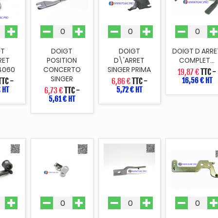
GT
DOIGT
DOIGT
DOIGT D ARRE
RET
POSITION
D\'ARRET
COMPLET...
 4060
CONCERTO
SINGER PRIMA
19,87 €
TTC
-
SINGER
16,56 € HT
TTC
-
6,86 €
TTC
-
€ HT
5,72 € HT
6,73 €
TTC
-
5,61 € HT