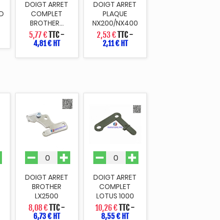
T
DOIGT ARRET
DOIGT ARRET
0D
COMPLET
PLAQUE
BROTHER...
NX200/NX400
5,77 €
TTC
-
2,53 €
TTC
-
4,81 € HT
2,11 € HT
DOIGT ARRET
DOIGT ARRET
BROTHER
COMPLET
LX2500
LOTUS 1000
8,08 €
TTC
-
10,26 €
TTC
-
6,73 € HT
8,55 € HT