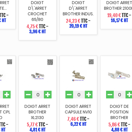
ARRET
DOIGT
DOIGT
DOIGT ARRE
E...
D\'ARRET
D\'ARRET
BROTHER 210
CROCHET
BROTHER INDUS.
TTC
-
19,40 €
TTC
-
65/80
€ HT
16,17 € HT
24,23 €
TTC
-
20,19 € HT
4,75 €
TTC
-
3,96 € HT
ARRET
DOIGT ARRET
DOIGT ARRET
DOIGT DE
T CPL
BROTHER
CAPSULE NV10
POSITION
0D
XL2130
BROTHER
7,46 €
TTC
-
6,22 € HT
TTC
-
5,77 €
TTC
-
5,86 €
TTC
-
€ HT
4,81 € HT
4,88 € HT