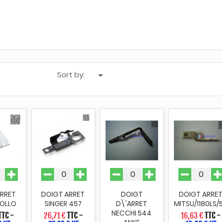
Sort by:

ARRET
DOIGT ARRET
DOIGT
DOIGT ARRE
POLLO
SINGER 457
D\'ARRET
MITSU/1180LS/
NECCHI 544
TTC
-
26,71 €
TTC
-
16,63 €
TTC
-