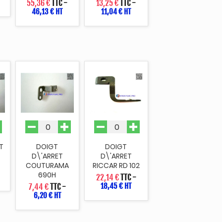
55,36 €
TTC
-
13,25 €
TTC
-
46,13 € HT
11,04 € HT
T
DOIGT
DOIGT
D\'ARRET
D\'ARRET
COUTURAMA
RICCAR RD 102
690H
22,14 €
TTC
-
18,45 € HT
7,44 €
TTC
-
6,20 € HT