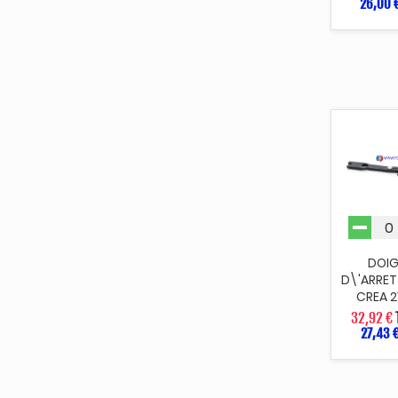
26,00 
DOI
D\'ARRET
CREA 
32,92 €
27,43 