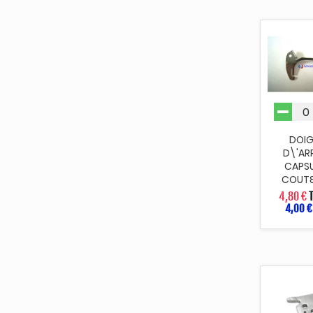
DOI
D\'AR
CAPS
COUT
4,80 €
4,00 €