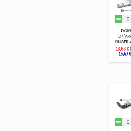
DOI
D\'AR
SINGER
18,68 €
15,57 