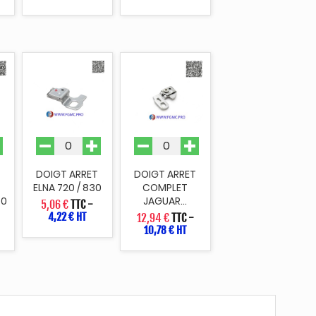
T
DOIGT ARRET
DOIGT ARRET
ELNA 720 / 830
COMPLET
40
JAGUAR...
5,06 €
TTC
-
4,22 € HT
12,94 €
TTC
-
10,78 € HT