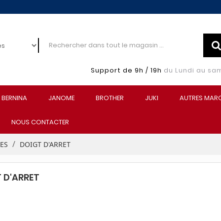
Support de 9h / 19h
du Lundi au sa
BERNINA
JANOME
BROTHER
JUKI
AUTRES MAR
NOUS CONTACTER
EES
DOIGT D'ARRET
 D'ARRET