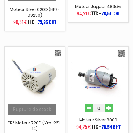
Moteur Jaguar 489dw
Moteur Silver 620D (HFS-
94,21 €
TTC
-
78,51 € HT
09250)
90,31 €
TTC
-
75,26 € HT
Rupture de stock
Moteur Silver 8000
*r* Moteur 720D (ym-261-
94,25 €
TTC
-
78,54 € HT
12)