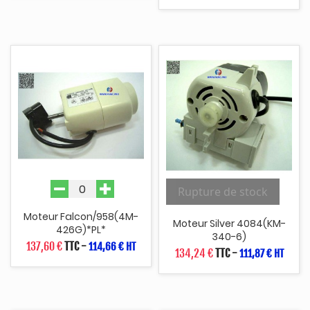
Rupture de stock
Moteur Falcon/958(4M-
Moteur Silver 4084(KM-
426G)*PL*
340-6)
137,60 €
TTC
-
114,66 € HT
134,24 €
TTC
-
111,87 € HT