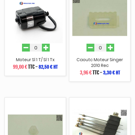
Moteur Sl 1 T/ Sl 1 Tx
Caoutc Moteur Singer
2010 Rec
99,00 €
TTC
-
82,50 € HT
3,96 €
TTC
-
3,30 € HT