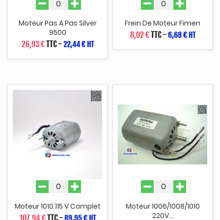
Moteur Pas A Pas Silver
Frein De Moteur Fimen
9500
8,02 €
TTC
-
6,68 € HT
26,93 €
TTC
-
22,44 € HT
Moteur 1010 115 V Complet
Moteur 1006/1008/1010
220V...
107,94 €
TTC
-
89,95 € HT