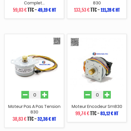
Complet...
830
59,03 €
TTC
-
133,53 €
TTC
-
49,19 € HT
111,28 € HT
Moteur Pas A Pas Tension
Moteur Encodeur Sm830
830
99,74 €
TTC
-
83,12 € HT
38,83 €
TTC
-
32,36 € HT