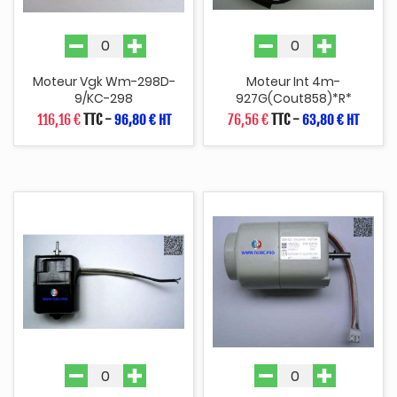
Moteur Vgk Wm-298D-
Moteur Int 4m-
9/KC-298
927G(cout858)*R*
116,16 €
TTC
-
76,56 €
TTC
-
96,80 € HT
63,80 € HT