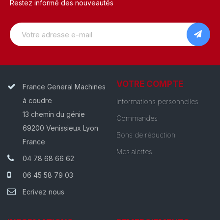
Restez informé des nouveautés
VOTRE COMPTE
France General Machines
à coudre
Informations personnelles
13 chemin du génie
Commandes
69200 Venissieux Lyon
Bons de réduction
France
Mes alertes
04 78 68 66 62
06 45 58 79 03
Ecrivez nous