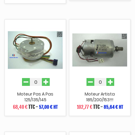
Moteur Pas A Pas
Moteur Artista
125/135/145
185/200/153!!!
68,40 €
TTC
-
102,77 €
TTC
-
57,00 € HT
85,64 € HT