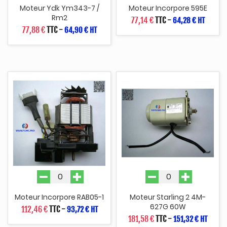
Moteur Ydk Ym343-7 /
Moteur Incorpore 595E
Rm2
77,14 €
TTC
-
64,28 € HT
77,88 €
TTC
-
64,90 € HT
Moteur Incorpore RAB05-1
Moteur Starling 2 4M-
627G 60W
112,46 €
TTC
-
93,72 € HT
181,58 €
TTC
-
151,32 € HT