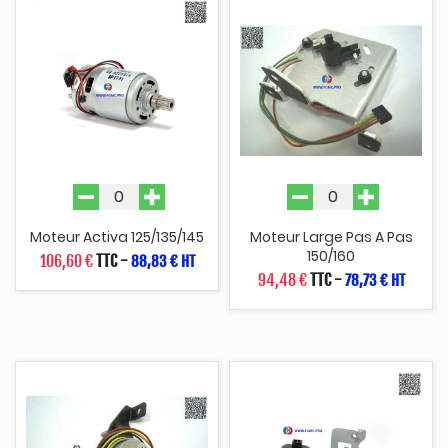
Moteur Activa 125/135/145
Moteur Large Pas A Pas
150/160
106,60 €
TTC
-
88,83 € HT
94,48 €
TTC
-
78,73 € HT