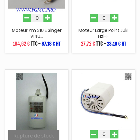
Moteur Ym 310 E Singer
Moteur Large Point Juki
V14U...
Hzl-F
104,62 €
TTC
-
27,72 €
TTC
-
87,18 € HT
23,10 € HT
Rupture de stock