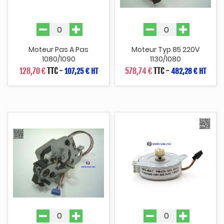
Moteur Pas A Pas
Moteur Typ 85 220V
1080/1090
1130/1080
128,70 €
TTC
-
578,74 €
TTC
-
107,25 € HT
482,28 € HT