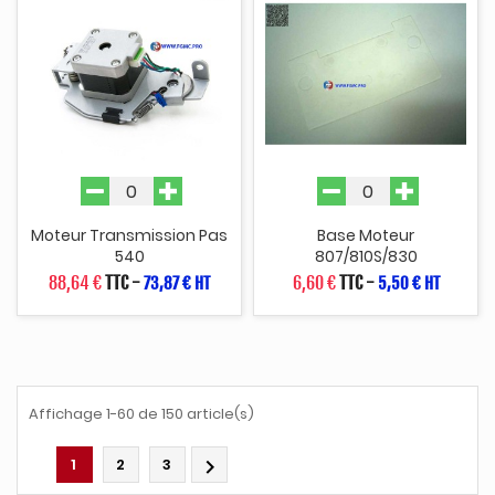
Moteur Transmission Pas
Base Moteur
540
807/810S/830
88,64 €
TTC
-
6,60 €
TTC
-
73,87 € HT
5,50 € HT
Affichage 1-60 de 150 article(s)
1
2
3
