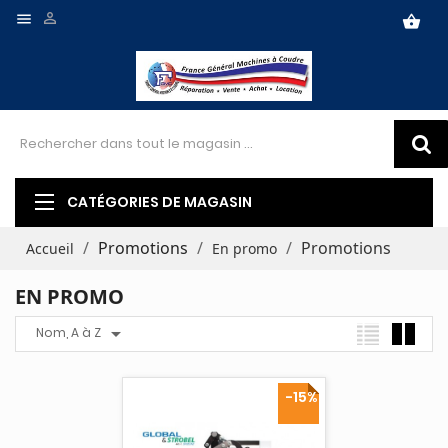


shopping_basket
CATÉGORIES DE MAGASIN
Promotions
Promotions
Accueil
En promo
EN PROMO

Nom, A à Z
-15%