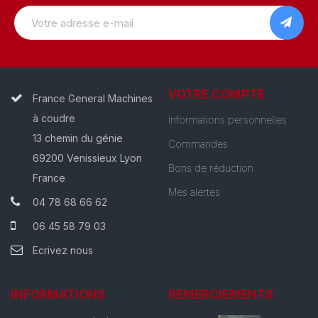
VOTRE COMPTE
France General Machines
à coudre
Informations personnelles
13 chemin du génie
Commandes
69200 Venissieux Lyon
Bons de réduction
France
Mes alertes
04 78 68 66 62
06 45 58 79 03
Ecrivez nous
INFORMATIONS
REMERCIEMENTS