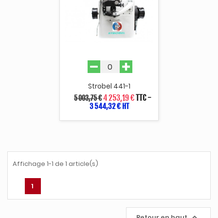
Strobel 441-1
4 253,19 €
TTC
-
5 003,75 €
3 544,32 € HT
Affichage 1-1 de 1 article(s)
1

Retour en haut