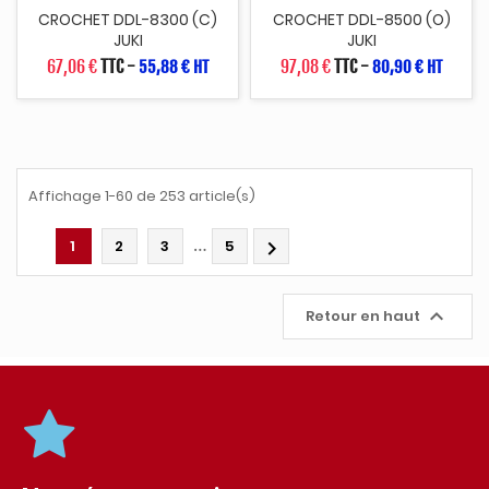
CROCHET DDL-8300 (C)
CROCHET DDL-8500 (O)
JUKI
JUKI
67,06 €
TTC
-
97,08 €
TTC
-
55,88 € HT
80,90 € HT
Affichage 1-60 de 253 article(s)
…
1
2
3
5


Retour en haut