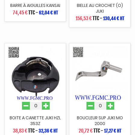
BARRE À AIGUILLES KANSAI
BIELLE AU CROCHET (O)
JUKI
74,45 €
TTC
-
62,04 € HT
156,53 €
TTC
-
130,44 € HT
BOITE A CANETTE JUKI HZL
BOUCLEUR SUP JUKI MO
353Z
2000
38,83 €
TTC
-
20,72 €
TTC
-
32,36 € HT
17,27 € HT