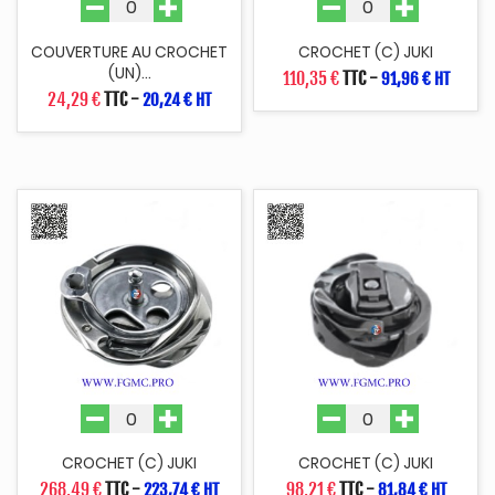
COUVERTURE AU CROCHET
CROCHET (C) JUKI
(UN)...
110,35 €
TTC
-
91,96 € HT
24,29 €
TTC
-
20,24 € HT
CROCHET (C) JUKI
CROCHET (C) JUKI
268,49 €
TTC
-
98,21 €
TTC
-
223,74 € HT
81,84 € HT