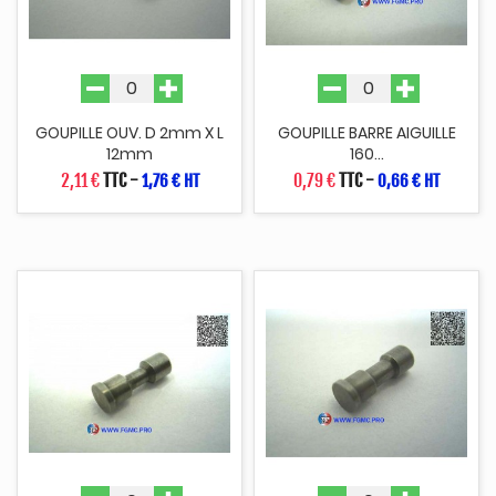
GOUPILLE OUV. D 2mm X L
GOUPILLE BARRE AIGUILLE
12mm
160...
2,11 €
TTC
-
0,79 €
TTC
-
1,76 € HT
0,66 € HT