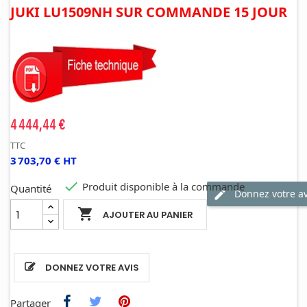
JUKI LU1509NH SUR COMMANDE 15 JOUR
4 444,44 €
TTC
3 703,70 € HT

Produit disponible à la commande
Quantité
Donnez votre av

AJOUTER AU PANIER
DONNEZ VOTRE AVIS
Partager