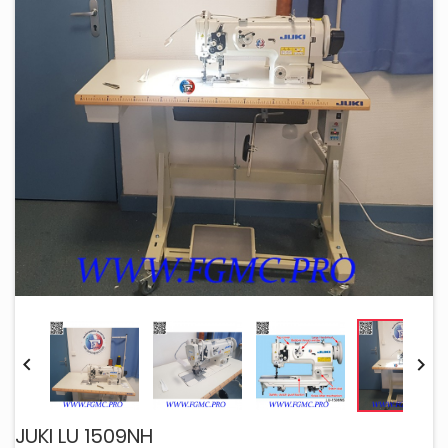


JUKI LU 1509NH