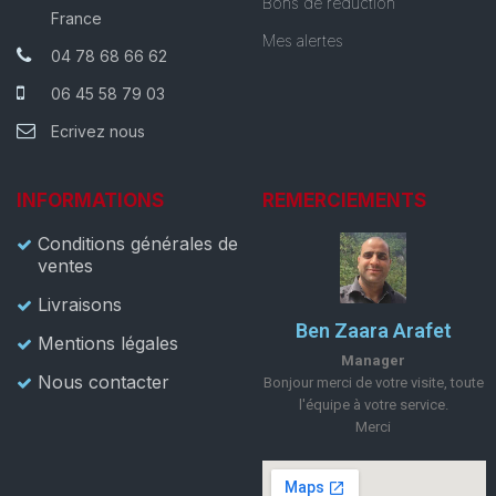
Bons de réduction
France
Mes alertes
04 78 68 66 62
06 45 58 79 03
Ecrivez nous
INFORMATIONS
REMERCIEMENTS
Conditions générales de
ventes
Livraisons
Ben Zaara Arafet
Mentions légales
Manager
Nous contacter
Bonjour merci de votre visite, toute
l'équipe à votre service.
Merci