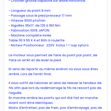
- Crochet grosse capacité sur arbre horizontal
- Longueur du point 9 mm
- Passage sous le pied presseur 17 mm
- Vitesse 3000 pts/min
- Aiguilles 35x17, de 125 à 180 Nm
- Fabrication 100% JAPON
- Machine complète livrée
Table 110 X 55 X 4 et Bâti à roulette
- Moteur Positionneur 220V Inclus ! ! ! sup syncro.
Le moteur vous permet de faire du point par point, de
faire un arrêt et de lever le pied.
Et ainsi de repartir au même endroit où vous vous êtes
arrêté. Lors de l’arrêt final,
il vous suffit de talonner et ainsi de relever le tendeur de
fils afin que lors du redémarrage le fils ne ressort pas de
l’aiguille.
En marche arrière les points qui ont été fait en marche
avant vont être identiques.
Moins d’entretien, pas de frein, pas d’embrayage, pas de