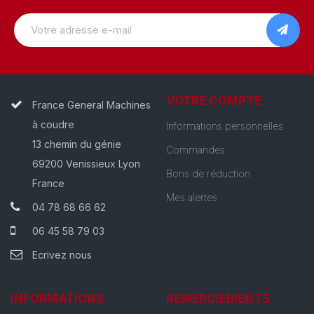
VOTRE COMPTE
France General Machines
à coudre
Informations personnelles
13 chemin du génie
Commandes
69200 Venissieux Lyon
Bons de réduction
France
Mes alertes
04 78 68 66 62
06 45 58 79 03
Ecrivez nous
INFORMATIONS
REMERCIEMENTS