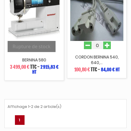
Rupture de stock
CORDON BERNINA 540,
BERNINA 580
640,...
3 499,00 €
TTC
-
2 915,83 €
100,80 €
TTC
-
84,00 € HT
HT
Affichage 1-2 de 2 article(s)
1