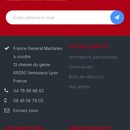
VOTRE COMPTE
France General Machines
à coudre
Informations personnelles
13 chemin du génie
Commandes
69200 Venissieux Lyon
Bons de réduction
France
Mes alertes
04 78 68 66 62
06 45 58 79 03
Ecrivez nous
INFORMATIONS
REMERCIEMENTS