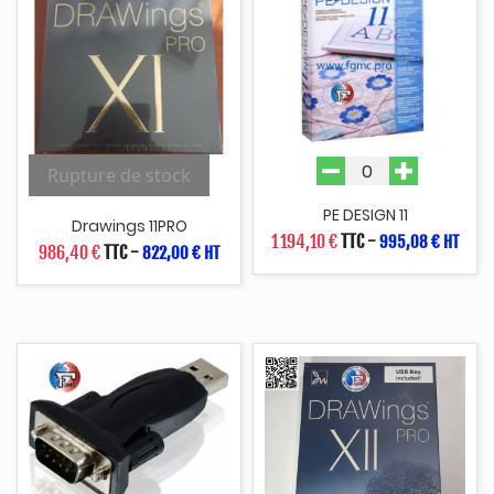
Rupture de stock
PE DESIGN 11
Drawings 11PRO
1 194,10 €
TTC
-
995,08 € HT
986,40 €
TTC
-
822,00 € HT