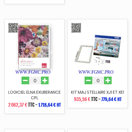
LOGICIEL ELNA EXUBERANCE
KIT MAJ STELLAIRE XJ1 ET XE1
CPL
935,56 €
TTC
-
779,64 € HT
2 062,37 €
TTC
-
1 718,64 € HT