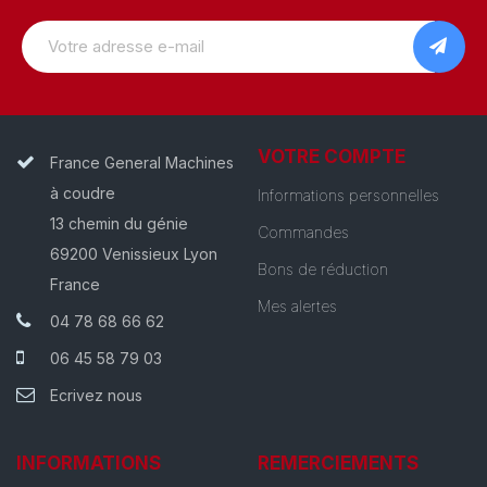
VOTRE COMPTE
France General Machines
à coudre
Informations personnelles
13 chemin du génie
Commandes
69200 Venissieux Lyon
Bons de réduction
France
Mes alertes
04 78 68 66 62
06 45 58 79 03
Ecrivez nous
INFORMATIONS
REMERCIEMENTS