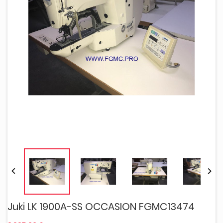


Juki LK 1900A-SS OCCASION FGMC13474