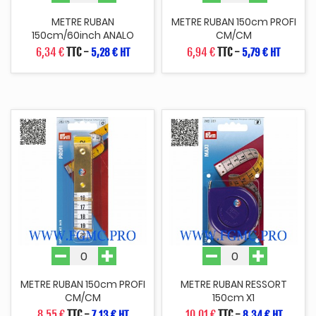
METRE RUBAN
METRE RUBAN 150cm PROFI
150cm/60inch ANALO
CM/CM
6,34 €
TTC
-
6,94 €
TTC
-
5,28 € HT
5,79 € HT
METRE RUBAN 150cm PROFI
METRE RUBAN RESSORT
CM/CM
150cm X1
8,55 €
TTC
-
10,01 €
TTC
-
7,13 € HT
8,34 € HT