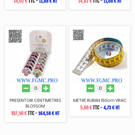
14,02 €
TTC
-
14,02 €
TTC
-
11,68 € HT
11,68 € HT
PRESENTOIR CENTIMETRES
METRE RUBAN 150cm VRAC
BLOSSOM
5,68 €
TTC
-
4,73 € HT
197,50 €
TTC
-
164,58 € HT