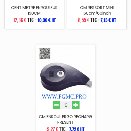
CENTIMETRE ENROULEUR
CM RESSORT MINI
150CM
150cm/60inch
12,36 €
TTC
-
8,55 €
TTC
-
10,30 € HT
7,13 € HT
CM ENROUL ERGO RECHARG
PRESENT
9,27 €
TTC
-
7,72 € HT