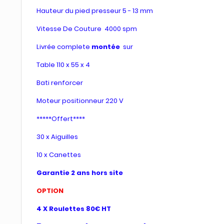
Hauteur du pied presseur 5 - 13 mm
Vitesse De Couture 4000 spm
Livrée complete
montée
sur
Table 110 x 55 x 4
Bati renforcer
Moteur positionneur 220 V
*****Offert****
30 x Aiguilles
10 x Canettes
Garantie 2 ans hors site
OPTION
4 X Roulettes 80€ HT