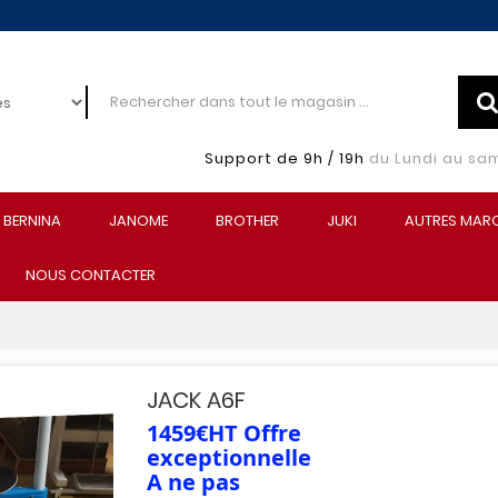
Support de 9h / 19h
du Lundi au sa
BERNINA
JANOME
BROTHER
JUKI
AUTRES MAR
NOUS CONTACTER
JACK A6F
1459€HT Offre
exceptionnelle
A ne pas