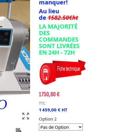
manquer!
Au lieu
de
1582.50€ht
LA MAJORITÉ
DES
COMMANDES
SONT LIVRÉES
EN 24H - 72H
1 750,80 €
TTC
1 459,00 € HT
zoom_out_map
Option 2