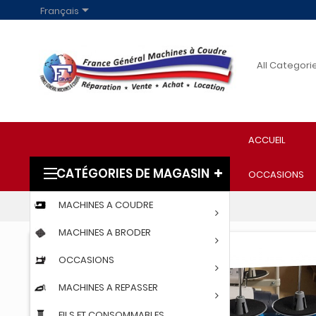

Français
ACCUEIL
CATÉGORIES DE MAGASIN
OCCASIONS
MACHINES A COUDRE
Accueil
PROFESSIONNELS
JACK A6F
MACHINES A BRODER
OCCASIONS
MACHINES A REPASSER
FILS ET CONSOMMABLES