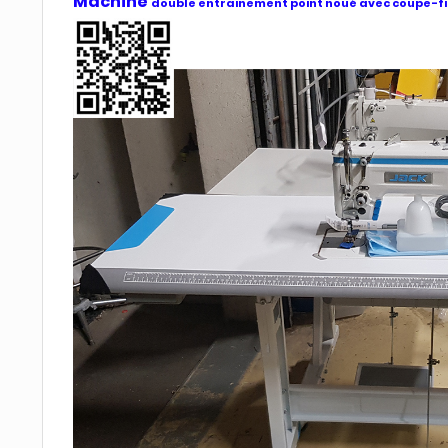
Machine
double entrainement
point noué
avec coupe-f