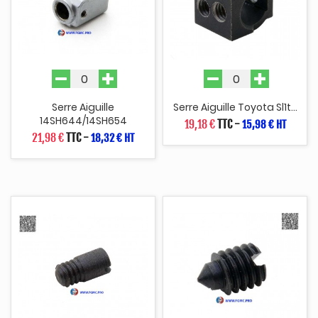
Serre Aiguille
Serre Aiguille Toyota Sl1t...
14SH644/14SH654
19,18 €
TTC
-
15,98 € HT
21,98 €
TTC
-
18,32 € HT