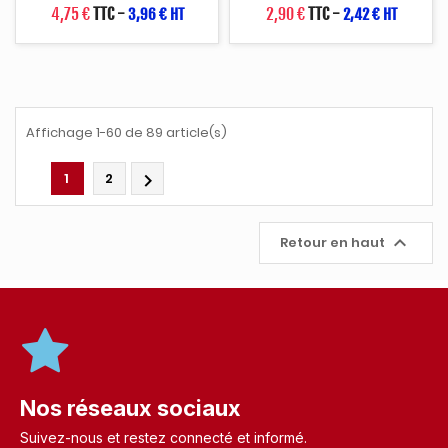
4,75 €
TTC
-
2,90 €
TTC
-
3,96 € HT
2,42 € HT
Affichage 1-60 de 89 article(s)
1
2


Retour en haut
Nos réseaux sociaux
Suivez-nous et restez connecté et informé.​