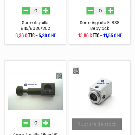
Serre Aiguille
Serre Aiguille Bl 838
8115/8630/302
Bebylock
6,36 €
TTC
-
13,86 €
TTC
-
5,30 € HT
11,55 € HT
Rupture de stock
Serre Aiguille Silver 1111