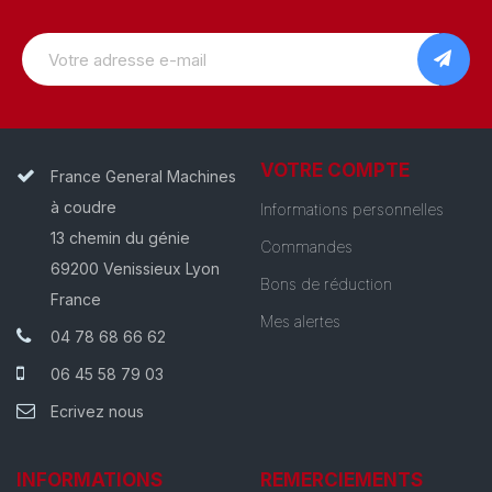
VOTRE COMPTE
France General Machines
à coudre
Informations personnelles
13 chemin du génie
Commandes
69200 Venissieux Lyon
Bons de réduction
France
Mes alertes
04 78 68 66 62
06 45 58 79 03
Ecrivez nous
INFORMATIONS
REMERCIEMENTS