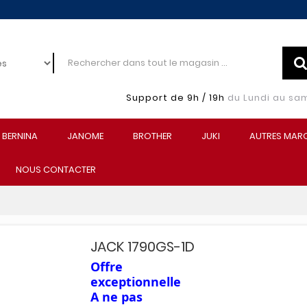
Support de 9h / 19h
du Lundi au sa
BERNINA
JANOME
BROTHER
JUKI
AUTRES MAR
NOUS CONTACTER
JACK 1790GS-1D
Offre
exceptionnelle
A ne pas