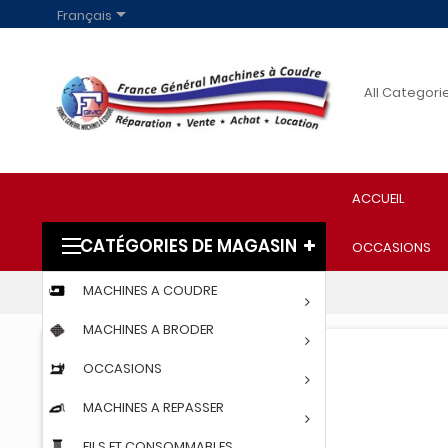

Français
ACCUEIL
CATÉGORIES DE MAGASIN
OCCASIONS
MACHINES A COUDRE
Accueil
JACK 1790GS-1D
MACHINES A BRODER
OCCASIONS
MACHINES A REPASSER
FILS ET CONSOMMABLES