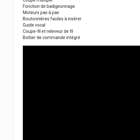
Coupe multiple
Fonction de badigeonnage
Moteurs pas à pas
Boutonnières faciles à insérer
Guide vocal
Coupe-fil et releveur de fil
Boîtier de commande intégré