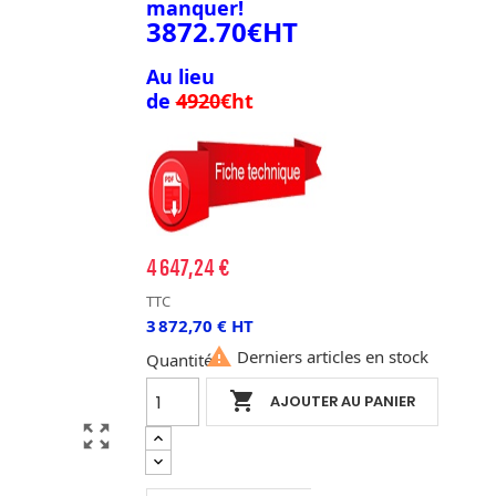
manquer!
3872.70€HT
Au lieu
de
4920
€ht
4 647,24 €
TTC
3 872,70 € HT

Derniers articles en stock
Quantité

AJOUTER AU PANIER
zoom_out_map