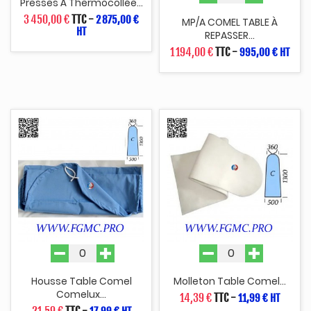
Presses À Thermocollée...
3 450,00 €
TTC
-
2 875,00 €
MP/A COMEL TABLE À
HT
REPASSER...
1 194,00 €
TTC
-
995,00 € HT
Housse Table Comel
Molleton Table Comel...
Comelux...
14,39 €
TTC
-
11,99 € HT
21,59 €
TTC
-