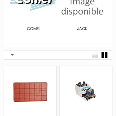
COMEL
JACK
R
