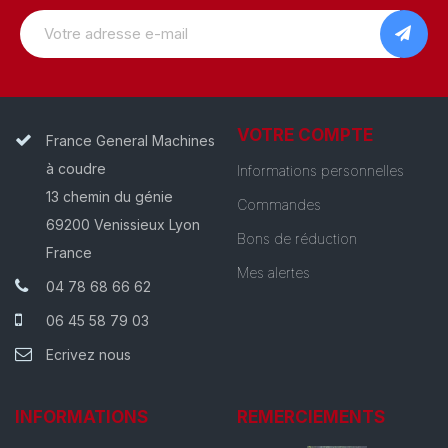
VOTRE COMPTE
France General Machines
à coudre
Informations personnelles
13 chemin du génie
Commandes
69200 Venissieux Lyon
Bons de réduction
France
Mes alertes
04 78 68 66 62
06 45 58 79 03
Ecrivez nous
INFORMATIONS
REMERCIEMENTS