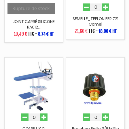
Rupture de stock
SEMELLE_TEFLON FER 721
JOINT CARRÉ SILICONE
Comel
RA012...
21,60 €
TTC
-
18,00 € HT
10,49 €
TTC
-
8,74 € HT
COMELUX C
Bouchon Bielle 3/8 Mâle