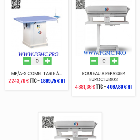
MP/A-S COMEL TABLE À...
ROULEAU A REPASSER
EUROCLUB103
2 243,70 €
TTC
-
1 869,75 € HT
4 881,36 €
TTC
-
4 067,80 € HT