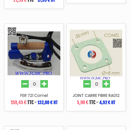
17,99 € HT
FER 721 Comel
JOINT CARRE FIBRE RA012
159,45 €
TTC
-
5,90 €
TTC
-
132,88 € HT
4,92 € HT