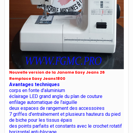
Nouvelle version de la Janome Easy Jeans 26
Remplace
Easy Jeans
1800
Avantages techniques
corps en fonte d’aluminium
éclairage LED grand angle du plan de couture
enfilage automatique de l'aiguille
deux espaces de rangement des accessoires
7 griffes d'entraînement et plusieurs hauteurs du pied
de biche pour les tissus épais
des points parfaits et constants avec le crochet rotatif
horizontal anti-blocage