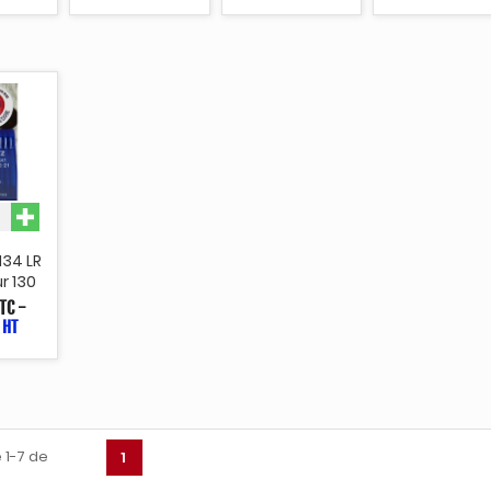
 134 LR
r 130
TC
-
 HT
 1-7 de
1