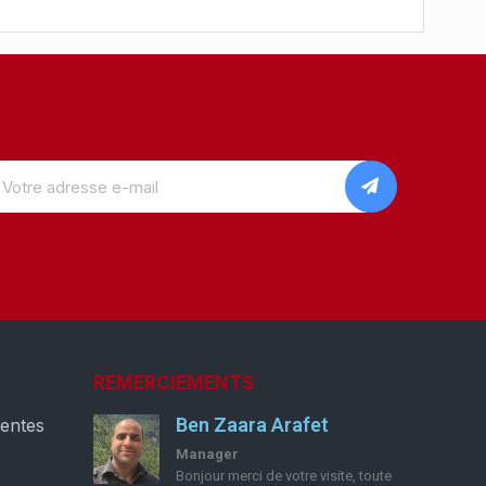
REMERCIEMENTS
Ben Zaara Arafet
ventes
Manager
Bonjour merci de votre visite, toute