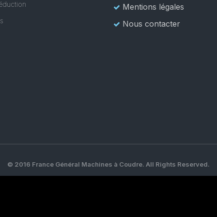
éduction
Mentions légales
es
Nous contacter
© 2016 France Général Machines à Coudre. All Rights Reserved.