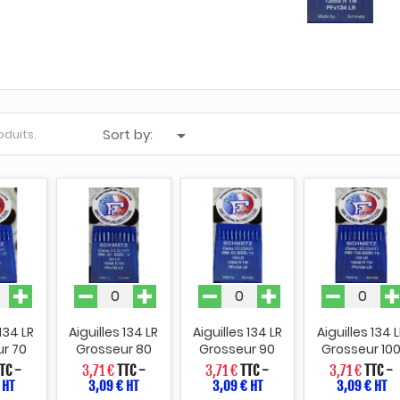
Sort by:

roduits.
 134 LR
Aiguilles 134 LR
Aiguilles 134 LR
Aiguilles 134 
r 70
Grosseur 80
Grosseur 90
Grosseur 10
TC
-
3,71 €
TTC
-
3,71 €
TTC
-
3,71 €
TTC
-
 HT
3,09 € HT
3,09 € HT
3,09 € HT