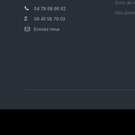
Bons de r
04 78 68 66 62
Mes alert
06 45 58 79 03
Ecrivez nous