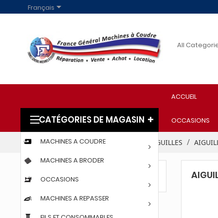

Français
ACCUEIL
CATÉGORIES DE MAGASIN
OCCASIONS
MACHINES A COUDRE
Accueil
FILS ET CONSOMMABLES
AIGUILLES
AIGUIL
MACHINES A BRODER
AIGUIL
AIGUILLES 134 LR
OCCASIONS
MACHINES A REPASSER
FILS ET CONSOMMABLES