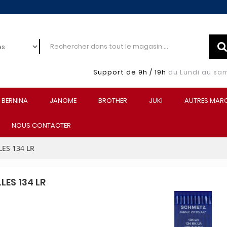
Support de 9h / 19h
du Lundi au sa
BERNINA
JANOME
BROTHER
JUKI
AUTRES MAR
NOUS CONTACTER
LES 134 LR
LES 134 LR