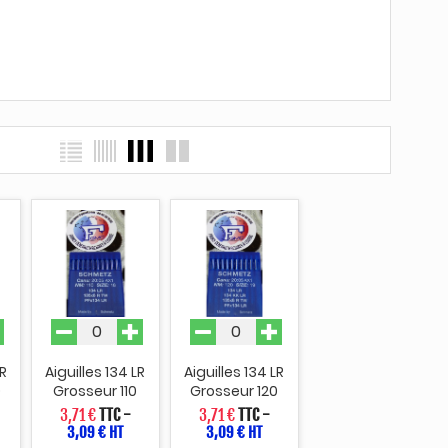
LR
Aiguilles 134 LR
Aiguilles 134 LR
0
Grosseur 110
Grosseur 120
3,71 €
TTC
-
3,71 €
TTC
-
3,09 € HT
3,09 € HT