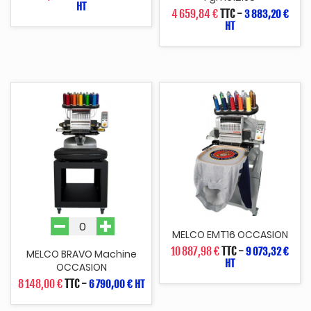
HT
4 659,84 €
TTC
-
3 883,20 €
HT
MELCO EMT16 OCCASION
10 887,98 €
TTC
-
9 073,32 €
MELCO BRAVO Machine
HT
OCCASION
8 148,00 €
TTC
-
6 790,00 € HT