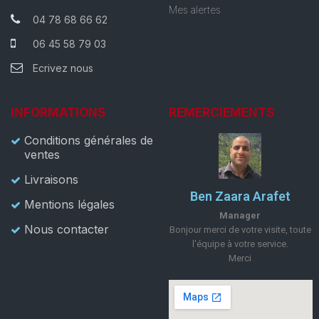
Mes alertes
04 78 68 66 62
06 45 58 79 03
Ecrivez nous
INFORMATIONS
REMERCIEMENTS
Conditions générales de
ventes
Livraisons
Ben Zaara Arafet
Mentions légales
Manager
Nous contacter
Bonjour merci de votre visite, toute
l'équipe à votre service.
Merci