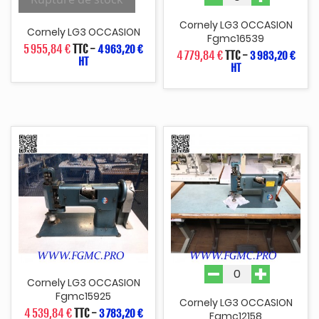
Cornely LG3 OCCASION
Cornely LG3 OCCASION
Fgmc16539
5 955,84 €
TTC
-
4 963,20 €
4 779,84 €
TTC
-
3 983,20 €
HT
HT
Cornely LG3 OCCASION
Fgmc15925
Cornely LG3 OCCASION
4 539,84 €
TTC
-
3 783,20 €
Fgmc12158