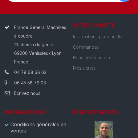
VOTRE COMPTE
France General Machines
à coudre
Informations personnelles
13 chemin du génie
Commandes
69200 Venissieux Lyon
Bons de réduction
France
Mes alertes
04 78 68 66 62
06 45 58 79 03
Ecrivez nous
INFORMATIONS
REMERCIEMENTS
Conditions générales de
ventes