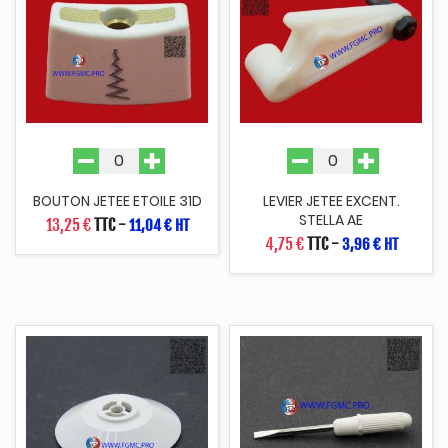
BOUTON JETEE ETOILE 31D
LEVIER JETEE EXCENT.
STELLA AE
13,25 €
TTC
-
11,04 € HT
4,75 €
TTC
-
3,96 € HT