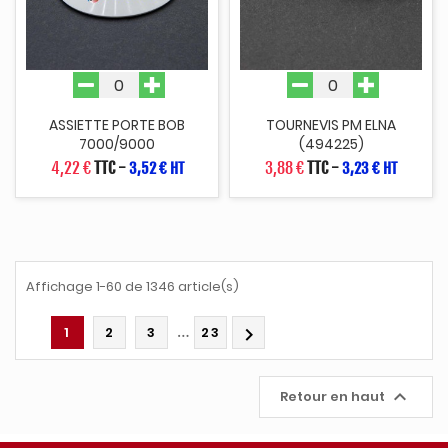
ASSIETTE PORTE BOB
TOURNEVIS PM ELNA
7000/9000
(494225)
4,22 €
TTC
-
3,88 €
TTC
-
3,52 € HT
3,23 € HT
Affichage 1-60 de 1346 article(s)
…
1
2
3
23


Retour en haut