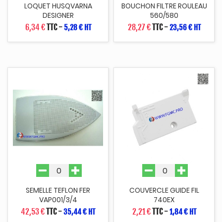
LOQUET HUSQVARNA
BOUCHON FILTRE ROULEAU
DESIGNER
560/580
6,34 €
TTC
-
28,27 €
TTC
-
5,28 € HT
23,56 € HT
SEMELLE TEFLON FER
COUVERCLE GUIDE FIL
VAP001/3/4
740EX
42,53 €
TTC
-
2,21 €
TTC
-
35,44 € HT
1,84 € HT