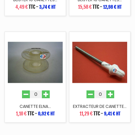
4,49 €
TTC
-
15,58 €
TTC
-
3,74 € HT
12,98 € HT
CANETTE ELNA...
EXTRACTEUR DE CANETTE...
1,10 €
TTC
-
11,29 €
TTC
-
0,92 € HT
9,41 € HT