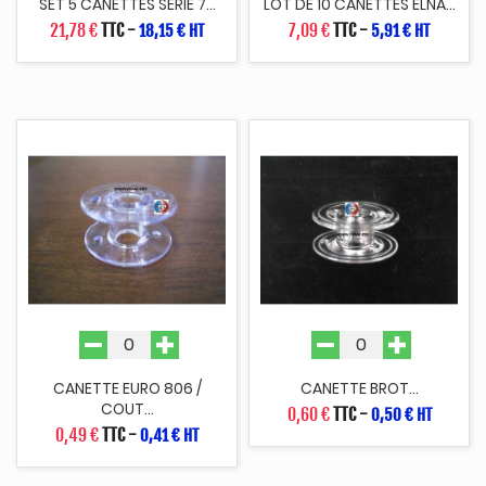
SET 5 CANETTES SERIE 7...
LOT DE 10 CANETTES ELNA...
21,78 €
TTC
-
7,09 €
TTC
-
18,15 € HT
5,91 € HT
CANETTE EURO 806 /
CANETTE BROT...
COUT...
0,60 €
TTC
-
0,50 € HT
0,49 €
TTC
-
0,41 € HT