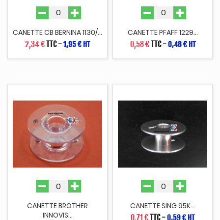
CANETTE CB BERNINA 1130/...
CANETTE PFAFF 1229...
2,34 €
TTC
-
0,58 €
TTC
-
1,95 € HT
0,48 € HT
CANETTE BROTHER
CANETTE SING 95K...
INNOVIS...
0,71 €
TTC
-
0,59 € HT