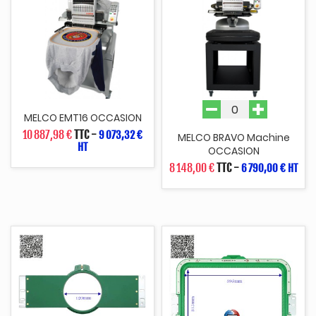
MELCO EMT16 OCCASION
10 887,98 €
TTC
-
9 073,32 €
MELCO BRAVO Machine
HT
OCCASION
8 148,00 €
TTC
-
6 790,00 € HT