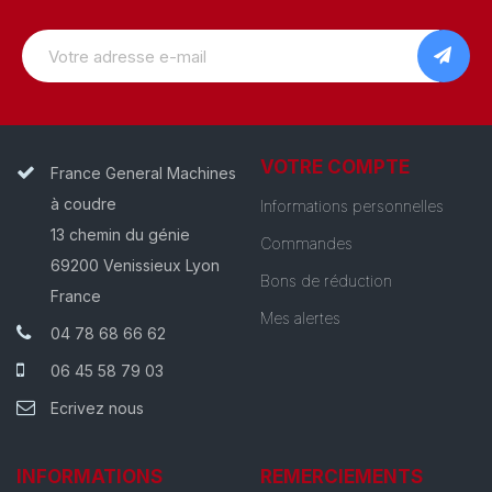
VOTRE COMPTE
France General Machines
à coudre
Informations personnelles
13 chemin du génie
Commandes
69200 Venissieux Lyon
Bons de réduction
France
Mes alertes
04 78 68 66 62
06 45 58 79 03
Ecrivez nous
INFORMATIONS
REMERCIEMENTS