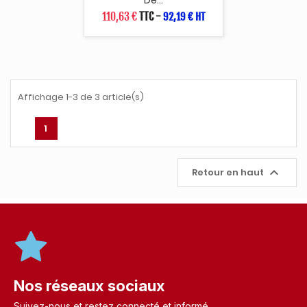
110,63 €
TTC
-
92,19 € HT
Affichage 1-3 de 3 article(s)
1

Retour en haut
Nos réseaux sociaux
Suivez-nous et restez connecté et informé.​