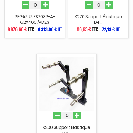
PEGASUS FS703P-A-
K270 Support Élastique
G2X460 /PD23
De...
9 976,68 €
TTC
-
86,63 €
TTC
-
8 313,90 € HT
72,19 € HT
K200 Support Élastique
De...