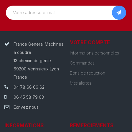
VOTRE COMPTE
France General Machines
à coudre
Informations personnelles
13 chemin du génie
Commandes
69200 Venissieux Lyon
Bons de réduction
France
Mes alertes
04 78 68 66 62
06 45 58 79 03
Ecrivez nous
INFORMATIONS
REMERCIEMENTS