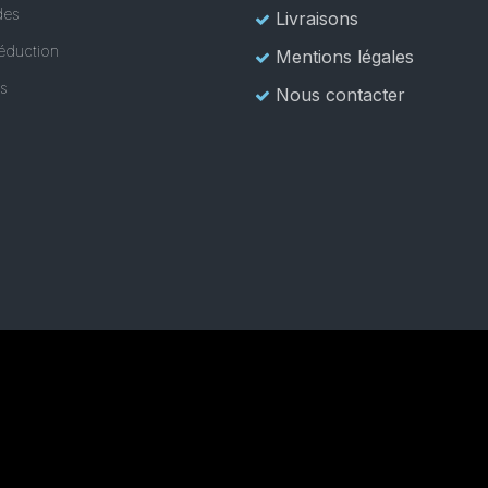
es
Livraisons
éduction
Mentions légales
es
Nous contacter
© 2016 France Général Machines à Coudre. All Rights Reserved.