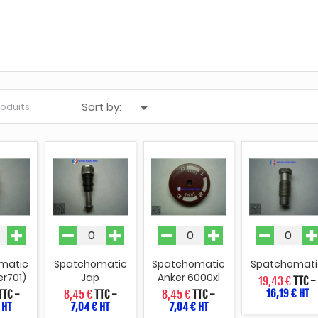
Sort by:

produits.
matic
Spatchomatic
Spatchomatic
Spatchomati
r701)
Jap
Anker 6000xl
19,43 €
TTC
-
16,19 € HT
TTC
-
8,45 €
TTC
-
8,45 €
TTC
-
 HT
7,04 € HT
7,04 € HT