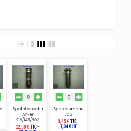
c
Spatchomatic
Spatchomatic
Anker
Jap
216/145/803
8,45 €
TTC
-
7,04 € HT
12,90 €
TTC
-