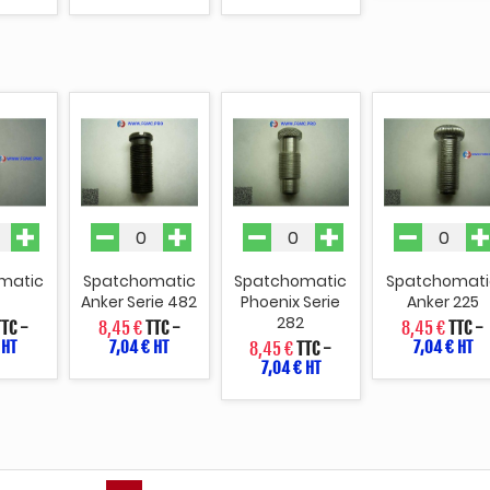
matic
Spatchomatic
Spatchomatic
Spatchomati
P
Anker Serie 482
Phoenix Serie
Anker 225
282
TTC
-
8,45 €
TTC
-
8,45 €
TTC
-
 HT
7,04 € HT
7,04 € HT
8,45 €
TTC
-
7,04 € HT