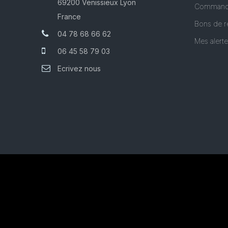
69200 Venissieux Lyon
Command
France
Bons de r
04 78 68 66 62
Mes alert
06 45 58 79 03
Ecrivez nous