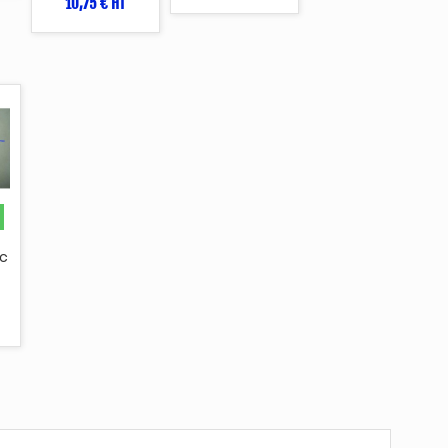
10,75 € HT
c