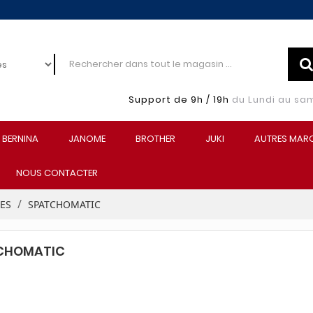
Support de 9h / 19h
du Lundi au sa
BERNINA
JANOME
BROTHER
JUKI
AUTRES MAR
NOUS CONTACTER
EES
SPATCHOMATIC
CHOMATIC