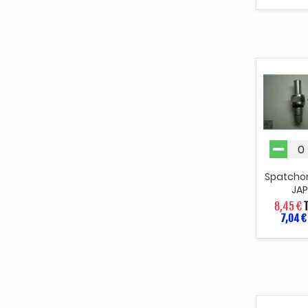
Spatcho
JA
8,45 €
7,04 €