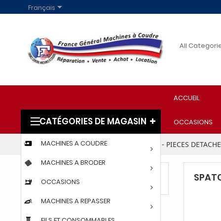

Français
ACCUEIL
CATÉGORIES DE MAGASIN
OCCASIONS
MACHINES A COUDRE
Accueil
PARTICULIERS
ACCESSOIRES - PIECES DETACH
MACHINES A BRODER
SPAT
SPATCHOMATIC
OCCASIONS
MACHINES A REPASSER
FILS ET CONSOMMABLES