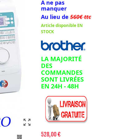
A ne pas
manquer
Au lieu de
560€ ttc
Article disponible
EN
STOCK
LA MAJORITÉ
DES
COMMANDES
SONT LIVRÉES
EN 24H - 48H
zoom_out_map
528,00 €