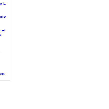
e la
uille
r et
s
e
gide