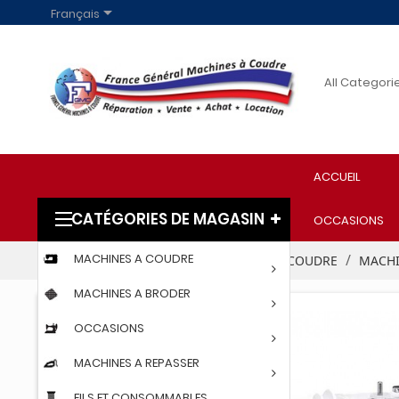

Français
ACCUEIL
CATÉGORIES DE MAGASIN
OCCASIONS
MACHINES A COUDRE
Accueil
PARTICULIERS
MACHINES A COUDRE
MACHI
MACHINES A BRODER
OCCASIONS
MACHINES A REPASSER
FILS ET CONSOMMABLES