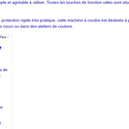
ple et agréable à utiliser. Toutes les touches de fonction utiles sont s
 protection rigide très pratique, cette machine à coudre est destinée 
os cours ou dans des ateliers de couture.
7
es de
e
le
t