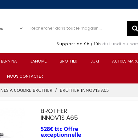
Support de 9h / 19h
du Lundi au sa
BERNINA
JANOME
BROTHER
JUKI
AUTRES MAR
NOUS CONTACTER
NES A COUDRE BROTHER
BROTHER INNOV'IS A65
BROTHER
INNOV'IS A65
528€ ttc Offre
exceptionnelle