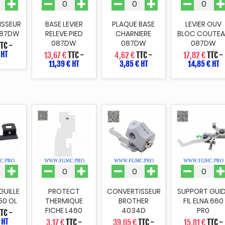
ISSEUR
BASE LEVIER
PLAQUE BASE
LEVIER OUV
 087DW
RELEVE PIED
CHARNIERE
BLOC COUTEA
087DW
087DW
087DW
TC
-
 HT
13,67 €
TTC
-
4,62 €
TTC
-
17,82 €
TTC
-
11,39 € HT
3,85 € HT
14,85 € HT
GUILLE
PROTECT
CONVERTISSEUR
SUPPORT GUI
50 OL
THERMIQUE
BROTHER
FIL ELNA 660
FICHE L460
4034D
PR0
TTC
-
 HT
3,17 €
TTC
-
39,05 €
TTC
-
15,81 €
TTC
-