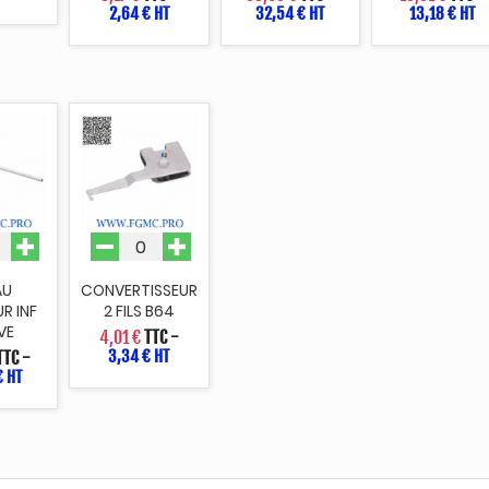
2,64 € HT
32,54 € HT
13,18 € HT
AU
CONVERTISSEUR
R INF
2 FILS B64
VE
4,01 €
TTC
-
3,34 € HT
TTC
-
€ HT