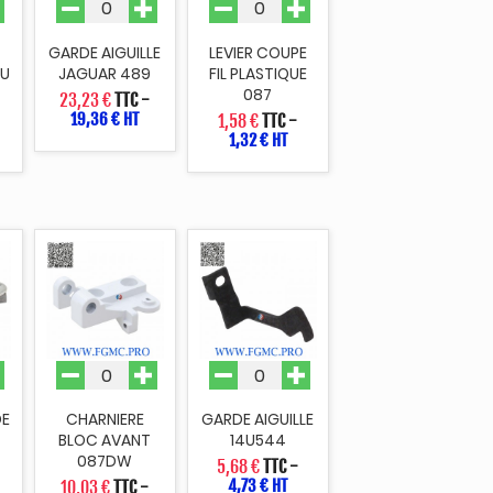
GARDE AIGUILLE
LEVIER COUPE
U
JAGUAR 489
FIL PLASTIQUE
087
23,23 €
TTC
-
19,36 € HT
1,58 €
TTC
-
1,32 € HT
DE
CHARNIERE
GARDE AIGUILLE
BLOC AVANT
14U544
087DW
5,68 €
TTC
-
4,73 € HT
10,03 €
TTC
-