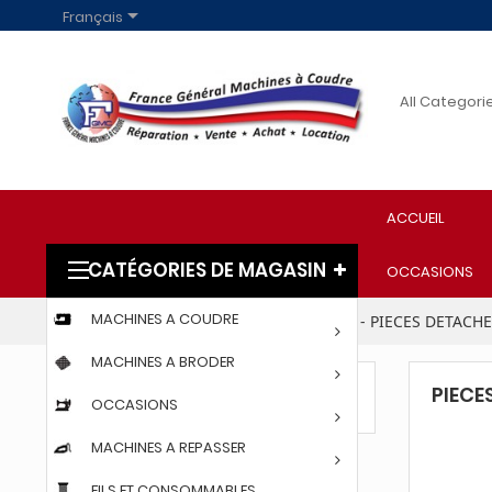

Français
ACCUEIL
CATÉGORIES DE MAGASIN
OCCASIONS
MACHINES A COUDRE
Accueil
PARTICULIERS
ACCESSOIRES - PIECES DETACH
MACHINES A BRODER
PIECE
PIECES SURJETEUSE
OCCASIONS
MACHINES A REPASSER
FILS ET CONSOMMABLES