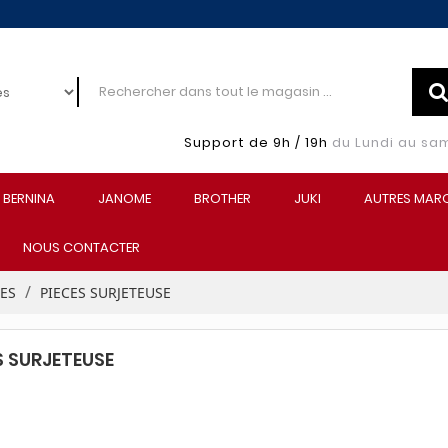
Support de 9h / 19h
du Lundi au sa
BERNINA
JANOME
BROTHER
JUKI
AUTRES MAR
NOUS CONTACTER
EES
PIECES SURJETEUSE
S SURJETEUSE