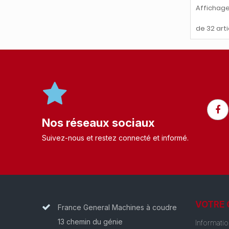
Affichage
de 32 arti
Nos réseaux sociaux
Suivez-nous et restez connecté et informé.​
VOTRE
France General Machines à coudre
13 chemin du génie
Informati