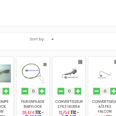
Sort by:

POMPE
FILIN ENFILAGE
CONVERTISSEUR
CONVERTISEU
OCK
BABYLOCK
2 FILS 14U554
4/3 FILS
 W.
FALCON
26,47 €
TTC
-
11,75 €
TTC
-