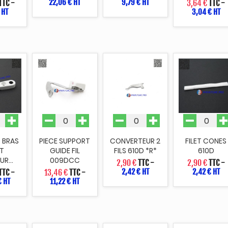
22,06 € HT
9,79 € HT
TTC
-
3,64 €
TTC
-
 HT
3,04 € HT
 BRAS
PIECE SUPPORT
CONVERTEUR 2
FILET CONES
T
GUIDE FIL
FILS 610D *R*
610D
UR...
009DCC
2,90 €
TTC
-
2,90 €
TTC
-
2,42 € HT
2,42 € HT
TTC
-
13,46 €
TTC
-
€ HT
11,22 € HT