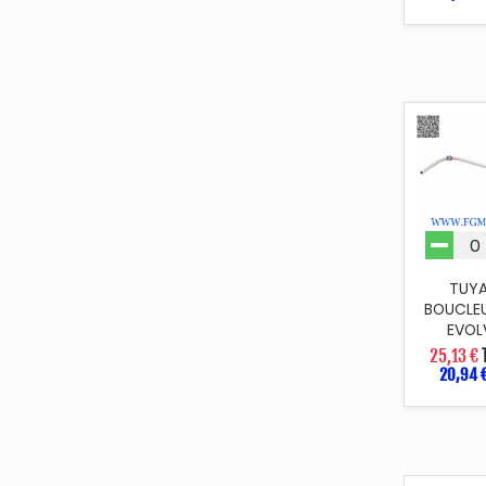
TUY
BOUCLEU
EVOL
25,13 €
20,94 