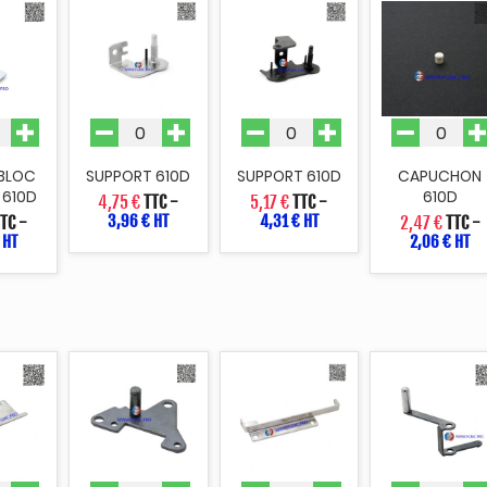
 BLOC
SUPPORT 610D
SUPPORT 610D
CAPUCHON
 610D
610D
4,75 €
TTC
-
5,17 €
TTC
-
3,96 € HT
4,31 € HT
TTC
-
2,47 €
TTC
-
 HT
2,06 € HT