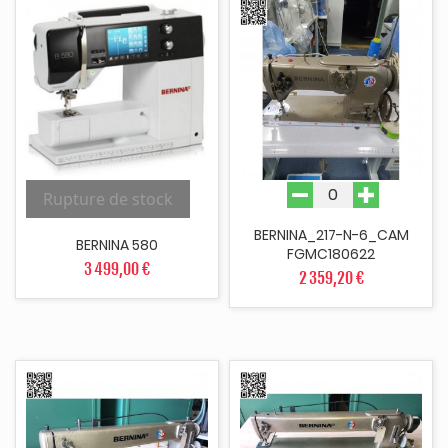
Rupture de stock
BERNINA_217-N-6_CAM
BERNINA 580
FGMC180622
3 499,00 €
2 359,20 €