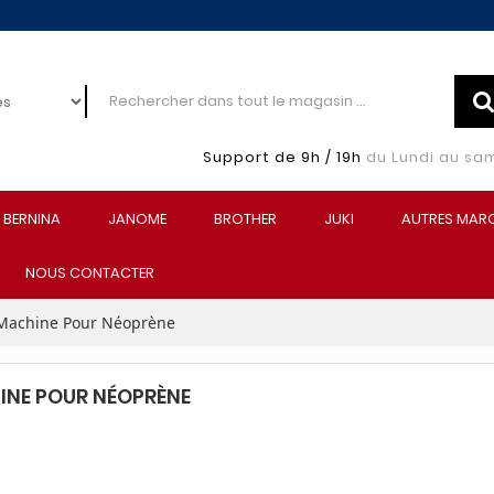
Support de 9h / 19h
du Lundi au sa
BERNINA
JANOME
BROTHER
JUKI
AUTRES MAR
NOUS CONTACTER
Machine Pour Néoprène
NE POUR NÉOPRÈNE