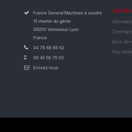
VOTRE
France General Machines à coudre
13 chemin du génie
Informati
69200 Venissieux Lyon
Command
France
Bons de r
04 78 68 66 62
Mes alert
06 45 58 79 03
Ecrivez nous