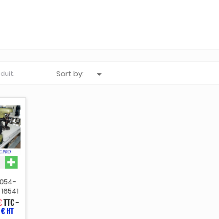
Sort by:

oduit.
 054-
 16541
€
TTC
-
 € HT