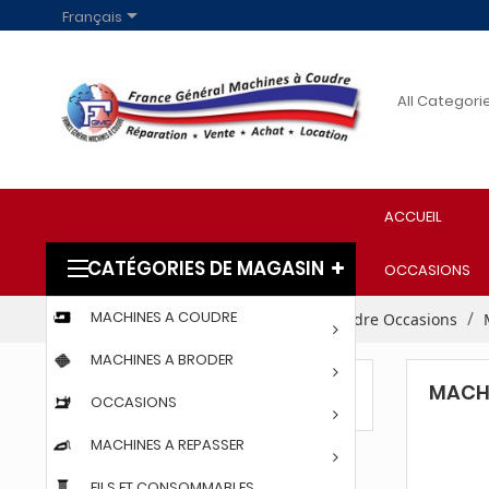

Français
ACCUEIL
CATÉGORIES DE MAGASIN
OCCASIONS
MACHINES A COUDRE
Accueil
OCCASIONS
Machines à coudre Occasions
MACHINES A BRODER
MACHI
MACHINE POUR NÉOPRÈNE
OCCASIONS
MACHINES A REPASSER
FILS ET CONSOMMABLES