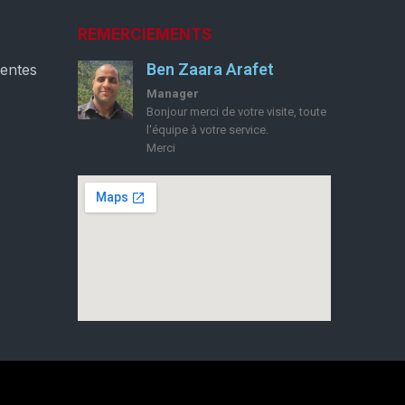
REMERCIEMENTS
Ben Zaara Arafet
ventes
Manager
Bonjour merci de votre visite, toute
l'équipe à votre service.
Merci