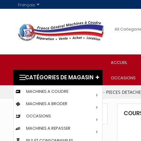

Français
ACCUEIL
CATÉGORIES DE MAGASIN
OCCASIONS
MACHINES A COUDRE
Accueil
PARTICULIERS
ACCESSOIRES - PIECES DETACH
MACHINES A BRODER
COURS
COURSIERE
OCCASIONS
MACHINES A REPASSER
FILS ET CONSOMMABLES