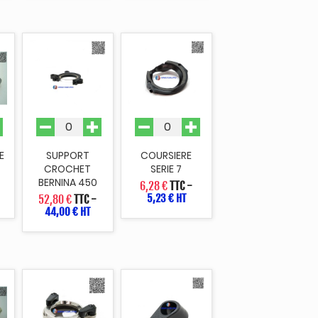
E
SUPPORT
COURSIERE
CROCHET
SERIE 7
BERNINA 450
6,28 €
TTC
-
5,23 € HT
52,80 €
TTC
-
44,00 € HT