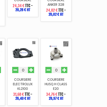
ANKER 328
24,34 €
TTC
-
20,28 € HT
24,02 €
TTC
-
20,02 € HT
COURSIERE
COURSIERE
ELECTROLUX
HUSQ H CLASS
KL2100
E20
31,68 €
TTC
-
34,76 €
TTC
-
26,40 € HT
28,97 € HT