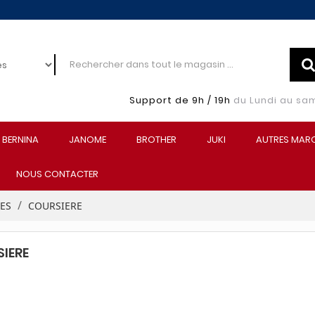
Support de 9h / 19h
du Lundi au sa
BERNINA
JANOME
BROTHER
JUKI
AUTRES MAR
NOUS CONTACTER
EES
COURSIERE
IERE