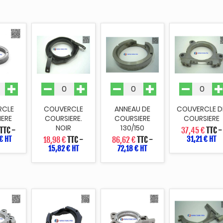
RCLE
COUVERCLE
ANNEAU DE
COUVERCLE D
IERE
COURSIERE.
COURSIERE
COURSIERE
NOIR
130/150
TTC
-
37,45 €
TTC
-
€ HT
31,21 € HT
18,98 €
TTC
-
86,62 €
TTC
-
15,82 € HT
72,18 € HT