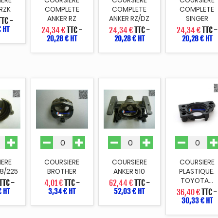
RZK
COMPLETE
COMPLETE
COMPLETE
ANKER RZ
ANKER RZ/DZ
SINGER
TTC
-
€ HT
24,34 €
TTC
-
24,34 €
TTC
-
24,34 €
TTC
-
20,28 € HT
20,28 € HT
20,28 € HT
IERE
COURSIERE
COURSIERE
COURSIERE
8/225
BROTHER
ANKER 510
PLASTIQUE.
TOYOTA...
TTC
-
4,01 €
TTC
-
62,44 €
TTC
-
€ HT
3,34 € HT
52,03 € HT
36,40 €
TTC
-
30,33 € HT