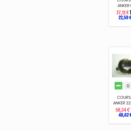
ANKER 
27,11 €
22,59 
COURS
ANKER 22
58,34 €
48,62 