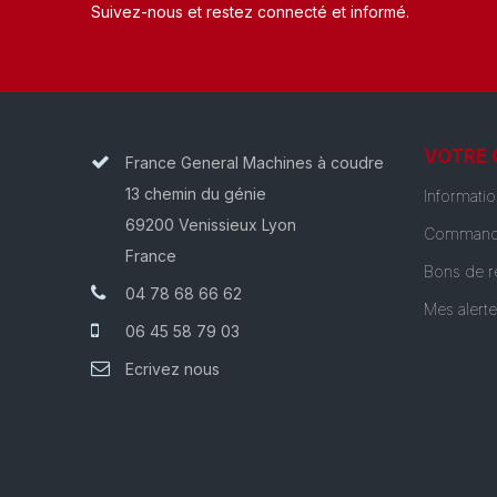
Suivez-nous et restez connecté et informé.​
VOTRE
France General Machines à coudre
13 chemin du génie
Informati
69200 Venissieux Lyon
Command
France
Bons de r
04 78 68 66 62
Mes alert
06 45 58 79 03
Ecrivez nous