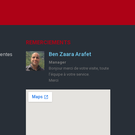
REMERCIEMENTS
Ben Zaara Arafet
ventes
Manager
Bonjour merci de votre visite, toute
l'équipe à votre service.
Merci