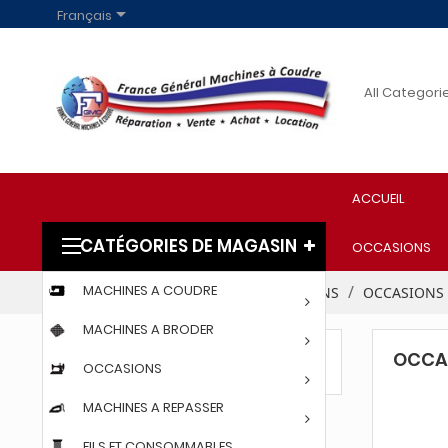

Français
ACCUEIL
CATÉGORIES DE MAGASIN
OCCASIONS
MACHINES A COUDRE
Accueil
PROFESSIONNELS
OCCASIONS
OCCASIONS
MACHINES A BRODER
OCCA
OCCASIONS BERNINA
OCCASIONS
MACHINES A REPASSER
FILS ET CONSOMMABLES