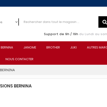
Support de 9h / 19h
du Lundi au sa
BERNINA
JANOME
BROTHER
JUKI
AUTRES MAR
NOUS CONTACTER
 BERNINA
SIONS BERNINA