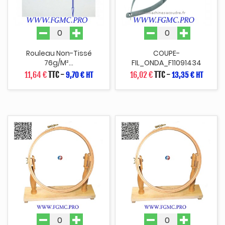
Rouleau Non-Tissé
COUPE-
76g/m²...
FIL_ONDA_F11091434
11,64 €
TTC
-
16,02 €
TTC
-
9,70 € HT
13,35 € HT