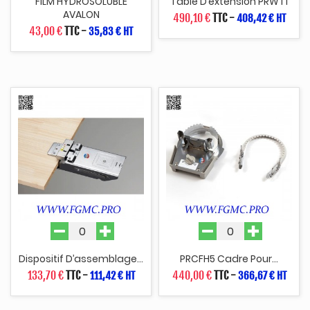
FILM HYDROSOLUBLE
Table D’extension PRWT1
AVALON
490,10 €
TTC
-
408,42 € HT
43,00 €
TTC
-
35,83 € HT
Dispositif D’assemblage...
PRCFH5 Cadre Pour...
133,70 €
TTC
-
440,00 €
TTC
-
111,42 € HT
366,67 € HT