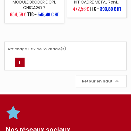
MODULE BRODERIE CPL
KIT CADRE METAL 7en1...
CHICAGO 7
472,56 €
TTC
-
393,80 € HT
654,59 €
TTC
-
545,49 € HT
Affichage 1-52 de 52 article(s)
1

Retour en haut
Nos réseaux sociaux