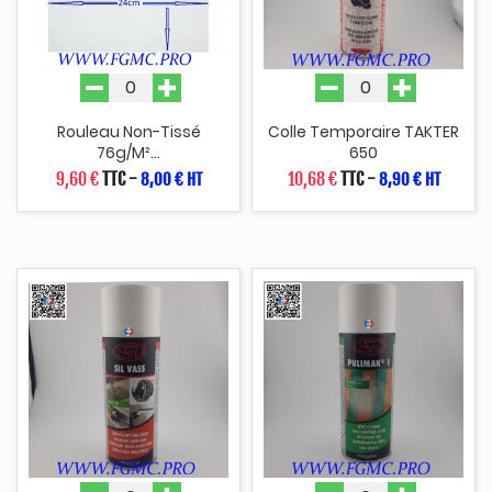
Rouleau Non-Tissé
Colle Temporaire TAKTER
76g/m²...
650
9,60 €
TTC
-
10,68 €
TTC
-
8,00 € HT
8,90 € HT