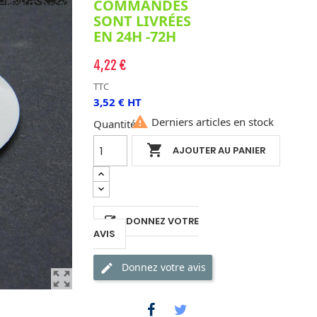
COMMANDES
SONT LIVRÉES
EN 24H -72H
4,22 €
TTC
3,52 € HT

Derniers articles en stock
Quantité

AJOUTER AU PANIER
DONNEZ VOTRE
AVIS
Donnez votre avis
zoom_out_map