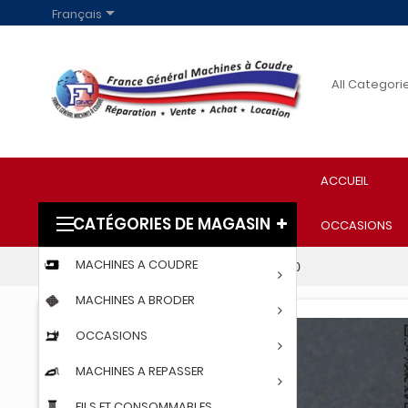

Français
ACCUEIL
CATÉGORIES DE MAGASIN
OCCASIONS
MACHINES A COUDRE
Accueil
ASSIETTE PORTE BOB 7000/9000
MACHINES A BRODER
OCCASIONS
MACHINES A REPASSER
FILS ET CONSOMMABLES