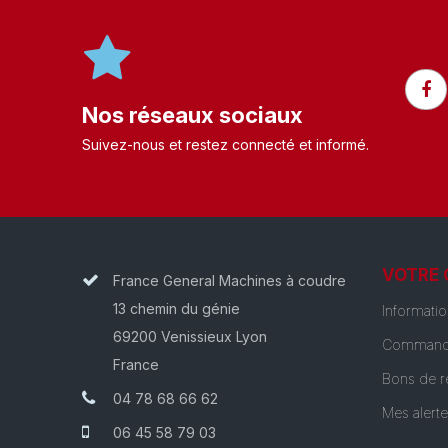
Nos réseaux sociaux
Suivez-nous et restez connecté et informé.​
VOTRE
France General Machines à coudre
13 chemin du génie
Informati
69200 Venissieux Lyon
Command
France
Bons de r
04 78 68 66 62
Mes alert
06 45 58 79 03