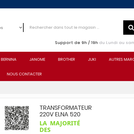
Support de 9h / 19h
du Lundi au sa
BERNINA
JANOME
BROTHER
JUKI
AUTRES MAR
NOUS CONTACTER
TRANSFORMATEUR
220V ELNA 520
LA MAJORITÉ
DES