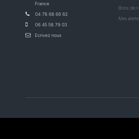
France
Bons de r
04 78 68 66 62
Mes alert
06 45 58 79 03
Ecrivez nous