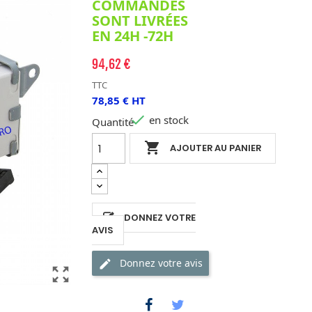
COMMANDES
SONT LIVRÉES
EN 24H -72H
94,62 €
TTC
78,85 € HT

en stock
Quantité

AJOUTER AU PANIER
DONNEZ VOTRE
AVIS
Donnez votre avis
zoom_out_map