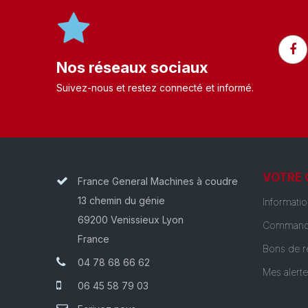
Nos réseaux sociaux
Suivez-nous et restez connecté et informé.​
VOTRE
France General Machines à coudre
13 chemin du génie
Informati
69200 Venissieux Lyon
Command
France
Bons de r
04 78 68 66 62
Mes alert
06 45 58 79 03