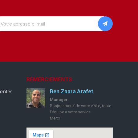
REMERCIEMENTS
Ben Zaara Arafet
ventes
Manager
Bonjour merci de votre visite, toute
l'équipe à votre service.
Merci