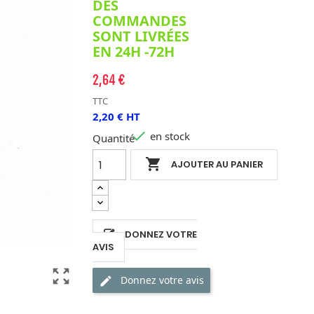
DES
COMMANDES
SONT LIVRÉES
EN 24H -72H
2,64 €
TTC
2,20 € HT

en stock
Quantité

AJOUTER AU PANIER
DONNEZ VOTRE
AVIS
zoom_out_map
Donnez votre avis