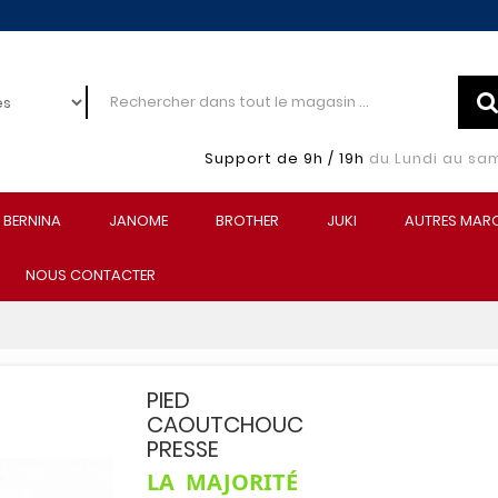
Support de 9h / 19h
du Lundi au sa
BERNINA
JANOME
BROTHER
JUKI
AUTRES MAR
NOUS CONTACTER
PIED
CAOUTCHOUC
PRESSE
LA MAJORITÉ