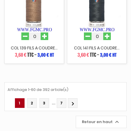
COL 139 FILS A COUDRE...
COL 141 FILS A COUDRE...
3,60 €
TTC
-
3,60 €
TTC
-
3,00 € HT
3,00 € HT
Affichage 1-60 de 392 article(s)
…
1
2
3
7


Retour en haut