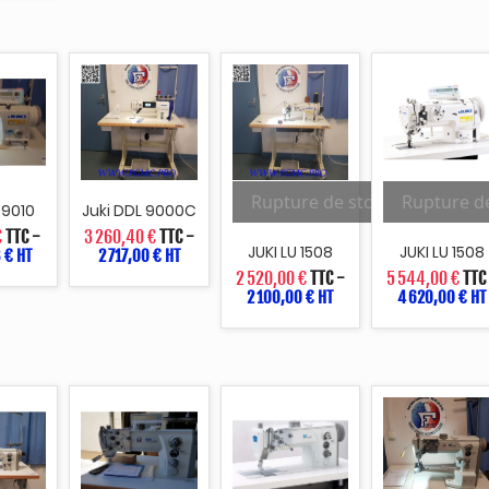
Rupture de stock
Rupture d
 9010
Juki DDL 9000C
€
TTC
-
3 260,40 €
TTC
-
JUKI LU 1508
JUKI LU 1508
 € HT
2 717,00 € HT
2 520,00 €
TTC
-
5 544,00 €
TTC
2 100,00 € HT
4 620,00 € HT