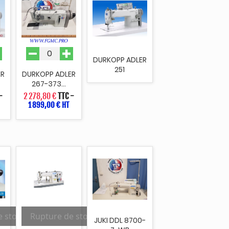
DURKOPP ADLER
251
ER
DURKOPP ADLER
267-373...
-
2 278,80 €
TTC
-
1 899,00 € HT
e stock
Rupture de stock
JUKI DDL 8700-