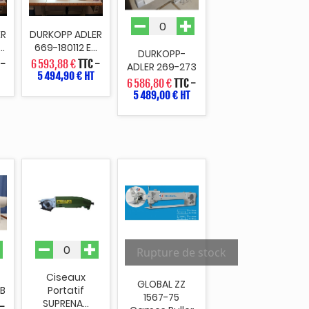
ER
DURKOPP ADLER
..
669-180112 E...
DURKOPP-
-
6 593,88 €
TTC
-
ADLER 269-273
5 494,90 € HT
6 586,80 €
TTC
-
5 489,00 € HT
Rupture de stock
Ciseaux
GLOBAL ZZ
B
Portatif
1567-75
SUPRENA...
-