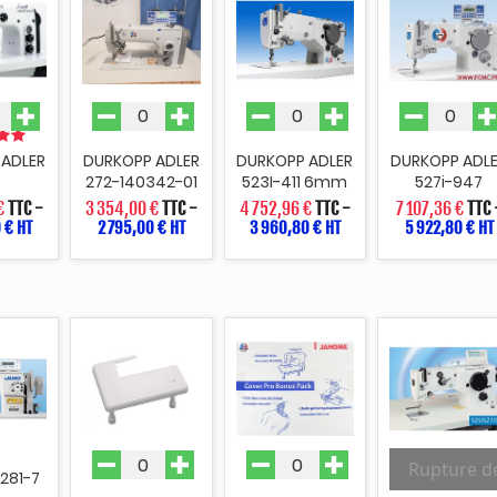
 ADLER
DURKOPP ADLER
DURKOPP ADLER
DURKOPP ADL
4
272-140342-01
523I-411 6mm
527i-947
€
TTC
-
3 354,00 €
TTC
-
4 752,96 €
TTC
-
7 107,36 €
TTC
 € HT
2 795,00 € HT
3 960,80 € HT
5 922,80 € HT
Rupture d
1281-7