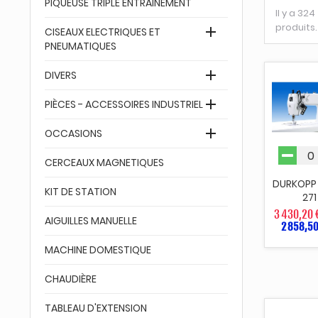
PIQUEUSE TRIPLE ENTRAINEMENT
Il y a 324
produits.

CISEAUX ELECTRIQUES ET
PNEUMATIQUES

DIVERS

PIÈCES - ACCESSOIRES INDUSTRIEL

OCCASIONS
CERCEAUX MAGNETIQUES
DURKOPP
KIT DE STATION
271
3 430,20 
AIGUILLES MANUELLE
2 858,50
MACHINE DOMESTIQUE
CHAUDIÈRE
TABLEAU D'EXTENSION