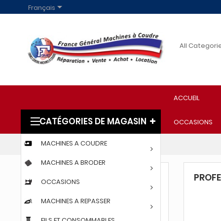

Français
ACCUEIL
CATÉGORIES DE MAGASIN
OCCASIONS
MACHINES A COUDRE
Accueil
PROFESSIONNELS
MACHINES A BRODER
PROFE
PROFESSIONNELS
OCCASIONS

MACHINES A COUDRE
MACHINES A REPASSER
FILS ET CONSOMMABLES