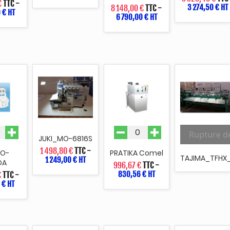
€
TTC
-
3 274,50 € HT
8 148,00 €
TTC
-
 € HT
6 790,00 € HT
Rupture d
JUKI_MO-6816S
1 498,80 €
TTC
-
MO-
PRATIKA Comel
TAJIMA_TFHX
1 249,00 € HT
DA
996,67 €
TTC
-
830,56 € HT
€
TTC
-
 € HT