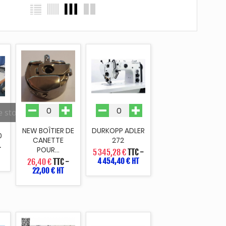
e stock
NEW BOÎTIER DE
DURKOPP ADLER
0
CANETTE
272
-
POUR...
5 345,28 €
TTC
-
4 454,40 € HT
26,40 €
TTC
-
22,00 € HT