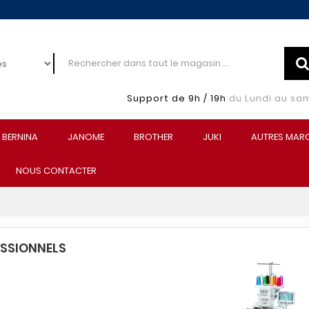
Support de 9h / 19h
du Lundi au sa
BERNINA
JANOME
BROTHER
JUKI
AUTRES MAR
NOUS CONTACTER
SSIONNELS