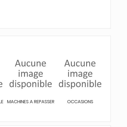
LE
MACHINES A REPASSER
OCCASIONS
ACT