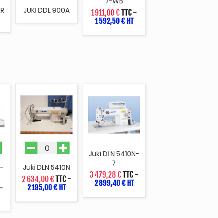
7-WB
ER
JUKI DDL 900A
1 911,00 €
TTC
-
1 592,50 € HT
Juki DLN 5410N-
7
-
Juki DLN 5410N
3 479,28 €
TTC
-
2 634,00 €
TTC
-
2 899,40 € HT
2 195,00 € HT
-