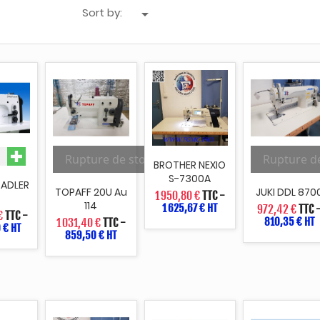
Sort by:

Rupture de stock
Rupture d
BROTHER NEXIO
S-7300A
 ADLER
TOPAFF 20U Au
JUKI DDL 870
1 950,80 €
TTC
-
114
1 625,67 € HT
972,42 €
TTC
€
TTC
-
810,35 € HT
1 031,40 €
TTC
-
 € HT
859,50 € HT