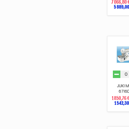
7 066,80 
5 889,00
JUKI 
6716
1 850,76 
1 542,30