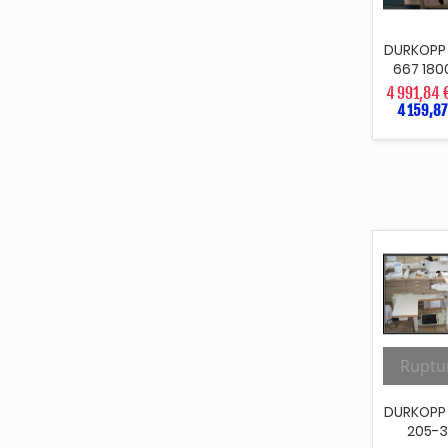
DURKOPP
667 1800
4 991,84 
4 159,87
Ruptu
DURKOPP
205-