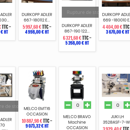
Rupture de stock
 ADLER
DURKOPP ADLER
DURKOPP ADL
30...
667-180112 E...
669 -180010 E.
DURKOPP ADLER
€
TTC
-
5 997,60 €
TTC
-
4 404,00 €
TTC
867-190 122...
 € HT
4 998,00 € HT
3 670,00 € HT
6 321,60 €
TTC
-
5 268,00 € HT
re de stock
MELCO EMT16
OCCASION
MELCO BRAVO
JUKI LH
 ADLER
10 887,98 €
TTC
-
Machine
3528ASF-7-W
370
9 073,32 € HT
OCCASION
3 929,40 €
TTC