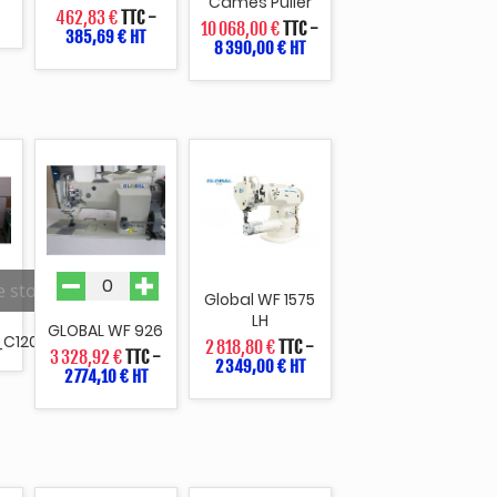
Cames Puller
462,83 €
TTC
-
10 068,00 €
TTC
-
385,69 € HT
8 390,00 € HT
e stock
Global WF 1575
LH
GLOBAL WF 926
_C1204
2 818,80 €
TTC
-
3 328,92 €
TTC
-
2 349,00 € HT
2 774,10 € HT