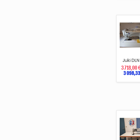
Juki DLN
3 718,00 
3 098,33