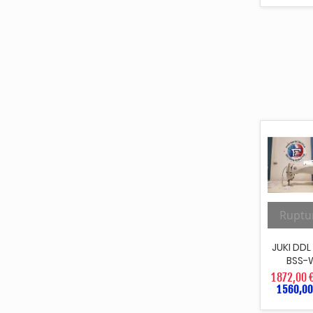
Ruptu
JUKI DDL
BSS-
1 872,00 
1 560,00