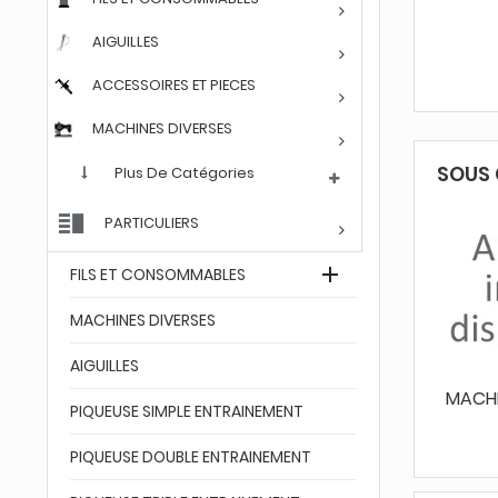

MACHINES A BRODER
AIGUILLES
IMPRIMANTES TEXTILE
ACCESSOIRES ET PIECES

MACHINES A REPASSER
MACHINES DIVERSES

OCCASIONS
SOUS 
Plus De Catégories

ACTIVITES
PARTICULIERS

ACCESSOIRES ET PIECES

FILS ET CONSOMMABLES
MACHINES DIVERSES
AIGUILLES
ES
ETIQUETEUSES
CHAISES ET
MACHI
PIQUEUSE SIMPLE ENTRAINEMENT
TABOURETS
PIQUEUSE DOUBLE ENTRAINEMENT