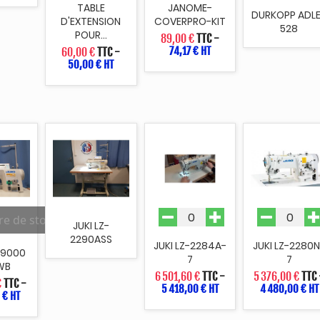
TABLE
JANOME-
DURKOPP ADL
D'EXTENSION
COVERPRO-KIT
528
POUR...
89,00 €
TTC
-
74,17 € HT
60,00 €
TTC
-
50,00 € HT
re de stock
JUKI LZ-
2290ASS
JUKI LZ-2284A-
JUKI LZ-2280N
 9000
7
7
WB
6 501,60 €
TTC
-
5 376,00 €
TTC
€
TTC
-
5 418,00 € HT
4 480,00 € HT
 € HT