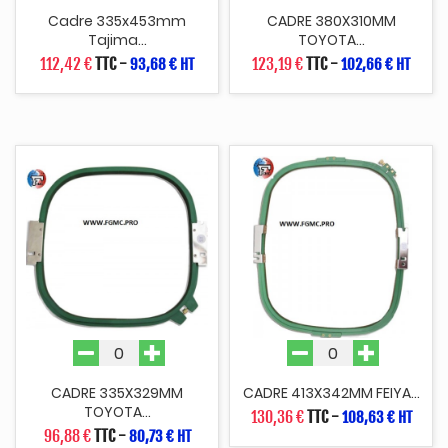
Cadre 335x453mm
CADRE 380X310MM
Tajima...
TOYOTA...
112,42 €
TTC
-
123,19 €
TTC
-
93,68 € HT
102,66 € HT
CADRE 335X329MM
CADRE 413X342MM FEIYA...
TOYOTA...
130,36 €
TTC
-
108,63 € HT
96,88 €
TTC
-
80,73 € HT