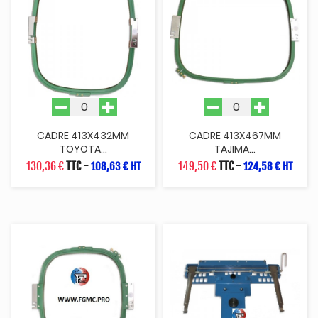
CADRE 413X432MM
CADRE 413X467MM
TOYOTA...
TAJIMA...
130,36 €
TTC
-
149,50 €
TTC
-
108,63 € HT
124,58 € HT