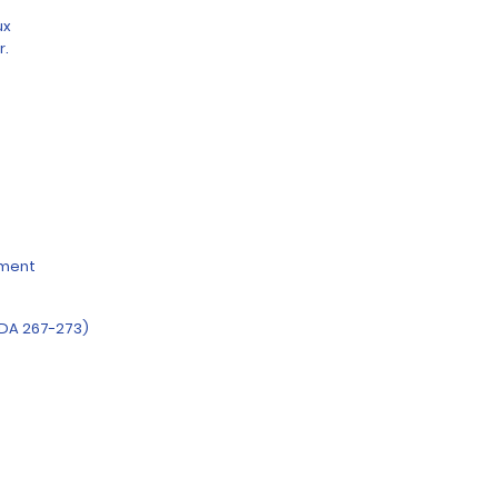
ux
r.
ement
(DA 267-273)