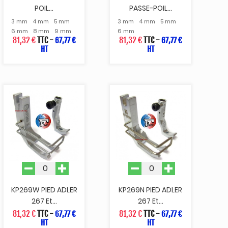
POIL...
PASSE-POIL...
3 mm
4 mm
5 mm
3 mm
4 mm
5 mm
6 mm
8 mm
9 mm
6 mm
81,32 €
TTC
-
81,32 €
TTC
-
67,77 €
67,77 €
HT
HT
KP269W PIED ADLER
KP269N PIED ADLER
267 Et...
267 Et...
81,32 €
TTC
-
81,32 €
TTC
-
67,77 €
67,77 €
HT
HT