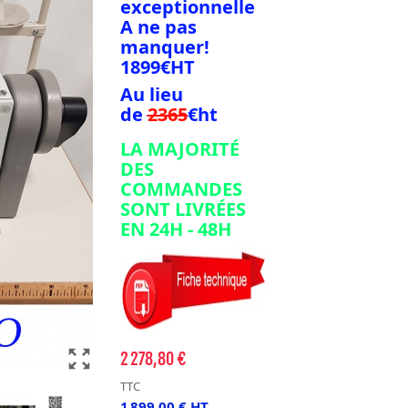
exceptionnelle
A ne pas
manquer!
1899€HT
Au lieu
de
2365
€ht
LA MAJORITÉ
DES
COMMANDES
SONT LIVRÉES
EN 24H - 48H
zoom_out_map
2 278,80 €
TTC
1 899,00 € HT