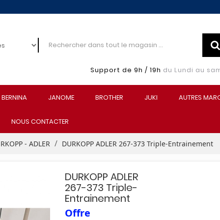
Support de 9h / 19h
du Lundi au sa
BERNINA
JANOME
BROTHER
JUKI
AUTRES MAR
NOUS CONTACTER
RKOPP - ADLER
DURKOPP ADLER 267-373 Triple-Entrainement
DURKOPP ADLER
267-373 Triple-
Entrainement
Offre