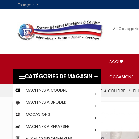

Français
ACCUEIL
CATÉGORIES DE MAGASIN
OCCASIONS
MACHINES A COUDRE
Accueil
PROFESSIONNELS
MACHINES A COUDRE
DU
MACHINES A BRODER
OCCASIONS
MACHINES A REPASSER
FILS ET CONSOMMABLES