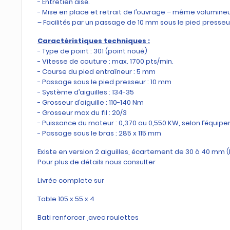
- Entretien aisé.
- Mise en place et retrait de l’ouvrage – même volumine
– Facilités par un passage de 10 mm sous le pied presseu
Caractéristiques techniques :
- Type de point : 301 (point noué)
- Vitesse de couture : max. 1700 pts/min.
- Course du pied entraîneur : 5 mm
- Passage sous le pied presseur : 10 mm
- Système d’aiguilles : 134-35
- Grosseur d’aiguille : 110-140 Nm
- Grosseur max du fil : 20/3
- Puissance du moteur : 0,370 ou 0,550 KW, selon l’équip
- Passage sous le bras : 285 x 115 mm
Existe en version 2 aiguilles, écartement de 30 à 40 mm 
Pour plus de détails nous consulter
Livrée complete sur
Table 105 x 55 x 4
Bati renforcer ,avec roulettes