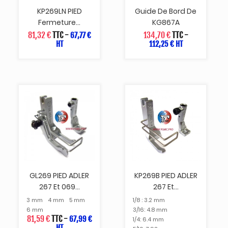
KP269LN PIED
Guide De Bord De
Fermeture...
KG867A
81,32 €
TTC
-
134,70 €
TTC
-
67,77 €
HT
112,25 € HT
GL269 PIED ADLER
KP269B PIED ADLER
267 Et 069...
267 Et...
3 mm
4 mm
5 mm
1/8 : 3.2 mm
6 mm
3/16: 4.8 mm
81,59 €
TTC
-
67,99 €
1/4: 6.4 mm
HT