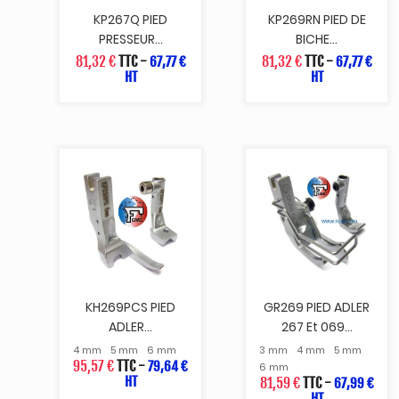
KP267Q PIED
KP269RN PIED DE
PRESSEUR...
BICHE...
81,32 €
TTC
-
81,32 €
TTC
-
67,77 €
67,77 €
HT
HT
KH269PCS PIED
GR269 PIED ADLER
ADLER...
267 Et 069...
4 mm
5 mm
6 mm
3 mm
4 mm
5 mm
95,57 €
TTC
-
79,64 €
6 mm
HT
81,59 €
TTC
-
67,99 €
HT