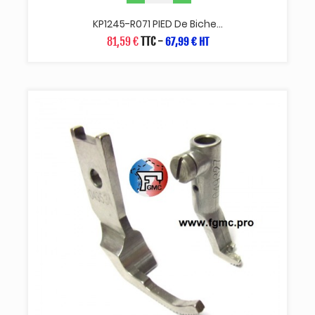
KP1245-R071 PIED De Biche...
81,59 €
TTC
-
67,99 € HT