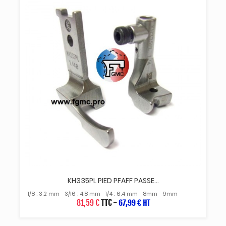
KH335PL PIED PFAFF PASSE...
1/8 : 3.2 mm
3/16 : 4.8 mm
1/4 : 6.4 mm
8mm
9mm
81,59 €
TTC
-
67,99 € HT