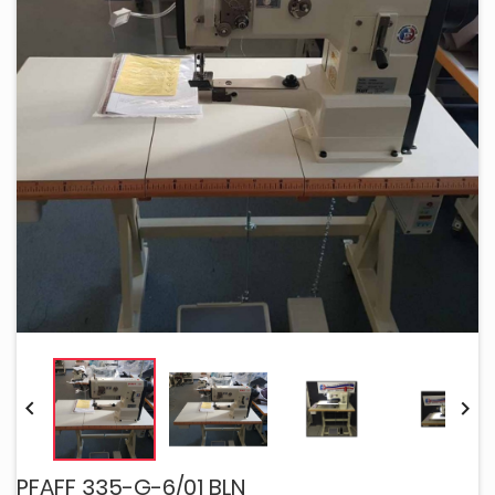


PFAFF 335-G-6/01 BLN