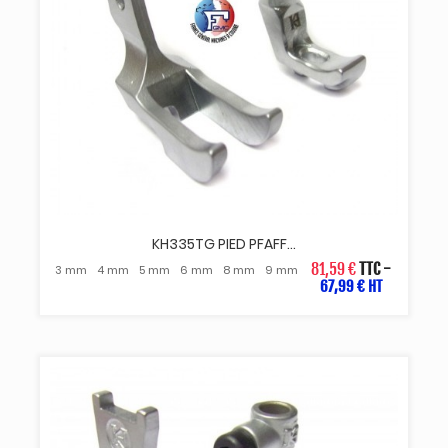
KH335TG PIED PFAFF...
81,59 €
TTC
-
3 mm
4 mm
5 mm
6 mm
8 mm
9 mm
67,99 € HT