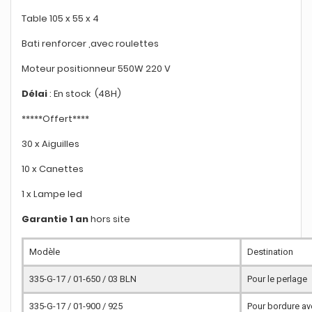
Table 105 x 55 x 4
Bati renforcer ,avec roulettes
Moteur positionneur 550W 220 V
Délai
: En stock (48H)
*****Offert****
30 x Aiguilles
10 x Canettes
1 x Lampe led
Garantie 1 an
hors site
Modèle
Destination
335-G-17 / 01-650 / 03 BLN
Pour le perlage
335-G-17 / 01-900 / 925
Pour bordure av