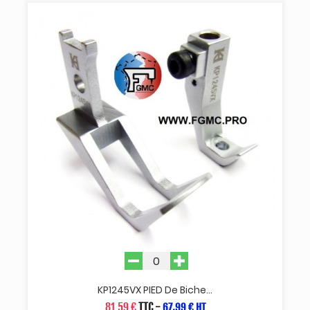
KP1245VX PIED De Biche...
81,59 €
TTC
-
67,99 € HT