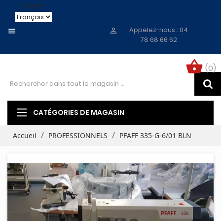
Langue :
Appelez-nous :
04


78 68 66 62
shopping_basket
(0)
CATÉGORIES DE MAGASIN
Accueil
PROFESSIONNELS
PFAFF 335-G-6/01 BLN
PROMO !