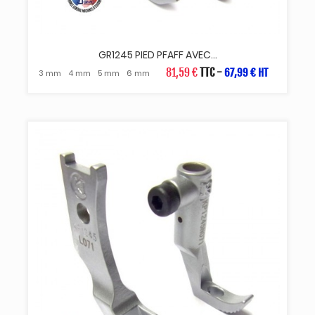
GR1245 PIED PFAFF AVEC...
81,59 €
TTC
-
67,99 € HT
3 mm
4 mm
5 mm
6 mm