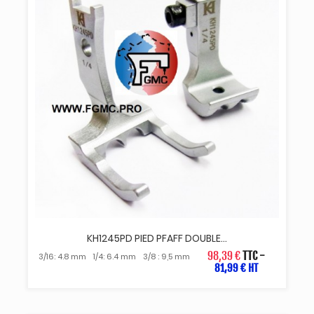
KH1245PD PIED PFAFF DOUBLE...
98,39 €
TTC
-
3/16: 4.8 mm
1/4: 6.4 mm
3/8 : 9,5 mm
81,99 € HT