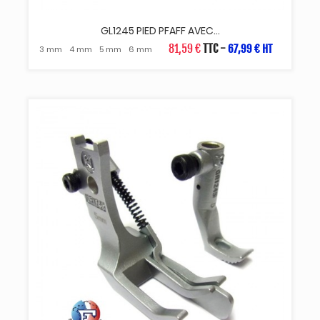
GL1245 PIED PFAFF AVEC...
81,59 €
TTC
-
67,99 € HT
3 mm
4 mm
5 mm
6 mm