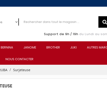
Support de 9h / 19h
du Lundi au sa
BERNINA
JANOME
BROTHER
JUKI
AUTRES MAR
NOUS CONTACTER
RUBA
Surjeteuse
TEUSE