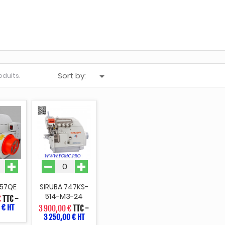
Sort by:

roduits.
757QE
SIRUBA 747KS-
514-M3-24
€
TTC
-
 € HT
3 900,00 €
TTC
-
3 250,00 € HT