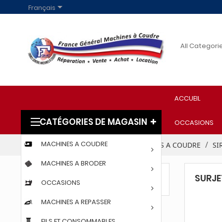

Français
ACCUEIL
CATÉGORIES DE MAGASIN
OCCASIONS
MACHINES A COUDRE
Accueil
PROFESSIONNELS
MACHINES A COUDRE
SI
MACHINES A BRODER
SURJE
SURJETEUSE
OCCASIONS
MACHINES A REPASSER
FILS ET CONSOMMABLES