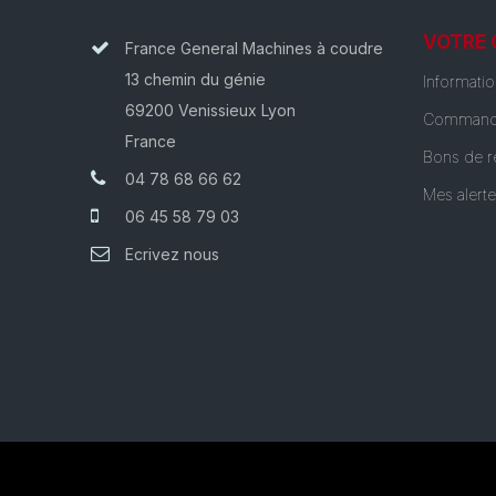
VOTRE
France General Machines à coudre
13 chemin du génie
Informati
69200 Venissieux Lyon
Command
France
Bons de r
04 78 68 66 62
Mes alert
06 45 58 79 03
Ecrivez nous