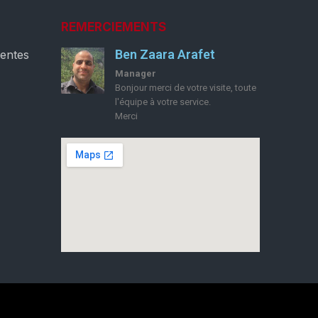
REMERCIEMENTS
Ben Zaara Arafet
ventes
Manager
Bonjour merci de votre visite, toute
l'équipe à votre service.
Merci