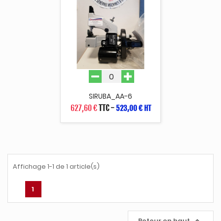
SIRUBA_AA-6
627,60 €
TTC
-
523,00 € HT
Affichage 1-1 de 1 article(s)
1

Retour en haut