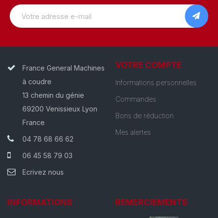
VOTRE COMPTE
France General Machines
à coudre
Informations personnelles
13 chemin du génie
Commandes
69200 Venissieux Lyon
Bons de réduction
France
Mes alertes
04 78 68 66 62
06 45 58 79 03
Ecrivez nous
INFORMATIONS
REMERCIEMENTS