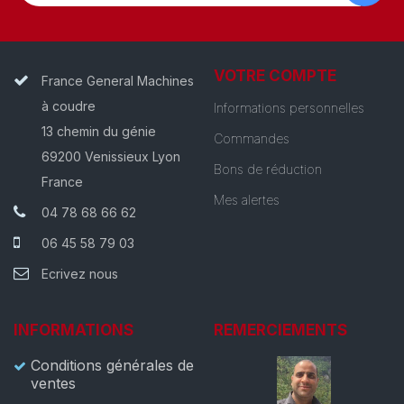
VOTRE COMPTE
France General Machines
à coudre
Informations personnelles
13 chemin du génie
Commandes
69200 Venissieux Lyon
Bons de réduction
France
Mes alertes
04 78 68 66 62
06 45 58 79 03
Ecrivez nous
INFORMATIONS
REMERCIEMENTS
Conditions générales de
ventes